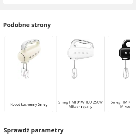
Podobne strony
Smeg HMF01WHEU 250W
Smeg HMF01B
Robot kuchenny Smeg
Mikser ręczny
Mikser r
Sprawdź parametry