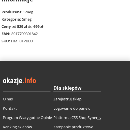
Producent:
Smeg
Kategoria:
Smeg
Ceny
od
529 zł
do
699 zł
EAN:
8017709301842
SKU:
HMF01PBEU
Dla sklepów
O nas
Zarejestruj sklep
Kontakt
Logowanie do panelu
Program Wiarygodne Opinie
Platforma CSS ShopSynergy
Ranking sklepów
Kampanie produktowe