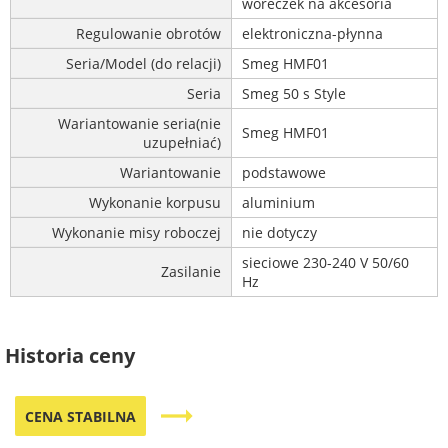
woreczek na akcesoria
Regulowanie obrotów
elektroniczna-płynna
Seria/Model (do relacji)
Smeg HMF01
Seria
Smeg 50 s Style
Wariantowanie seria(nie
Smeg HMF01
uzupełniać)
Wariantowanie
podstawowe
Wykonanie korpusu
aluminium
Wykonanie misy roboczej
nie dotyczy
sieciowe 230-240 V 50/60
Zasilanie
Hz
Historia ceny
trending_flat
CENA STABILNA