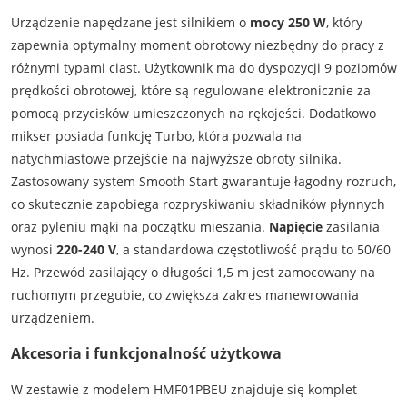
Urządzenie napędzane jest silnikiem o
mocy 250 W
, który
zapewnia optymalny moment obrotowy niezbędny do pracy z
różnymi typami ciast. Użytkownik ma do dyspozycji 9 poziomów
prędkości obrotowej, które są regulowane elektronicznie za
pomocą przycisków umieszczonych na rękojeści. Dodatkowo
mikser posiada funkcję Turbo, która pozwala na
natychmiastowe przejście na najwyższe obroty silnika.
Zastosowany system Smooth Start gwarantuje łagodny rozruch,
co skutecznie zapobiega rozpryskiwaniu składników płynnych
oraz pyleniu mąki na początku mieszania.
Napięcie
zasilania
wynosi
220-240 V
, a standardowa częstotliwość prądu to 50/60
Hz. Przewód zasilający o długości 1,5 m jest zamocowany na
ruchomym przegubie, co zwiększa zakres manewrowania
urządzeniem.
Akcesoria i funkcjonalność użytkowa
W zestawie z modelem HMF01PBEU znajduje się komplet