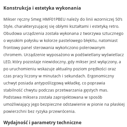
Konstrukcja i estetyka wykonania
Mikser ręczny Smeg HMF01PBEU należy do linii wzorniczej 50’s
Style, charakteryzującej się obłymi kształtami i estetyką retro.
Obudowa urządzenia została wykonana z tworzywa sztucznego
o wysokim połysku w kolorze pastelowego błękitu, natomiast
frontowy panel sterowania wykończono polerowanym
chromem. Urządzenie wyposażono w podświetlany wyświetlacz
LED, który pozostaje niewidoczny, gdy mikser jest wyłączony, a
po uruchomieniu wskazuje aktualny poziom prędkości oraz
czas pracy liczony w minutach i sekundach. Ergonomiczny
uchwyt posiada antypoślizgową wkładkę, co poprawia
stabilność chwytu podczas przetwarzania gęstych mas.
Podstawa miksera została zaprojektowana w sposób
umożliwiający jego bezpieczne odstawienie w pionie na płaskiej
powierzchni bez ryzyka przewrócenia.
Wydajność i parametry techniczne