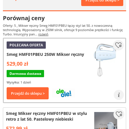
Przejdź do sklepu >
Porównaj ceny
Oferty: 5
, Mikser ręczny Smeg HMF01PBEU łączy styl lat 50. z nowoczesną
technologią. Wyposażony w 250W silnik, oferuje 9 poziomów prędkości i funkcję
Turbo. Intuicyjny pan...
rozwiń
POLECANA OFERTA
Smeg HMF01PBEU 250W Mikser ręczny
529,00 zł
Darmowa dostawa
Wysyłka: 1 dzień
Przejdź do sklepu >
Smeg Mikser ręczny HMF01PBEU w stylu
retro z lat 50. Pastelowy niebieski
572,99 zł