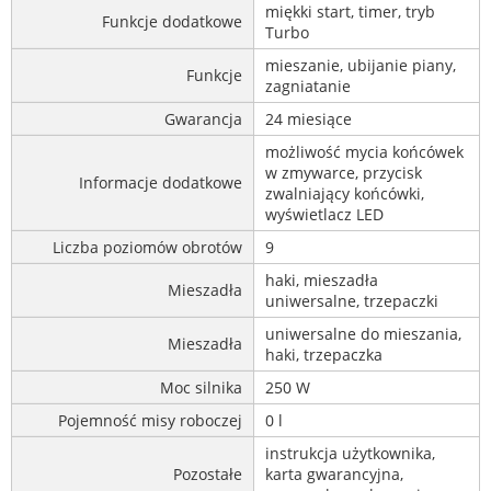
miękki start, timer, tryb
Funkcje dodatkowe
Turbo
mieszanie, ubijanie piany,
Funkcje
zagniatanie
Gwarancja
24 miesiące
możliwość mycia końcówek
w zmywarce, przycisk
Informacje dodatkowe
zwalniający końcówki,
wyświetlacz LED
Liczba poziomów obrotów
9
haki, mieszadła
Mieszadła
uniwersalne, trzepaczki
uniwersalne do mieszania,
Mieszadła
haki, trzepaczka
Moc silnika
250 W
Pojemność misy roboczej
0 l
instrukcja użytkownika,
Pozostałe
karta gwarancyjna,