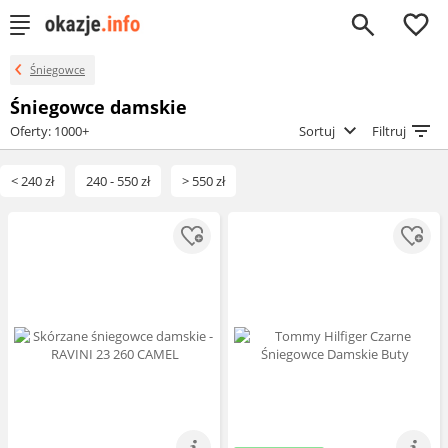
0
Śniegowce
Śniegowce damskie
Oferty: 1000+
Sortuj
Filtruj
< 240 zł
240 - 550 zł
> 550 zł