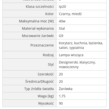
Klasa szczelności
Ip20
Kolor
Czarny, miedź
Maksymalna moc [W]
40w
Materiał wykonania
Stal
Mocowanie żarówki
G9
Korytarz, kuchnia, łazienka,
Przeznaczenie
salon, sypialnia
Rodzaj
Lampa wisząca
Designerski, klasyczny,
Styl
nowoczesny
Szerokość
20
Średnica/Długość
20
Typ źródła światła
Żarówka
Waga [kg]
1,75
Wysokość
90