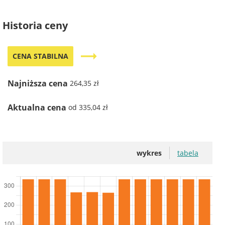
Historia ceny
trending_flat
CENA STABILNA
Najniższa cena
264,35 zł
Aktualna cena
od 335,04 zł
wykres
tabela