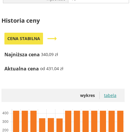
Historia ceny
trending_flat
CENA STABILNA
Najniższa cena
340,09 zł
Aktualna cena
od 431,04 zł
wykres
tabela