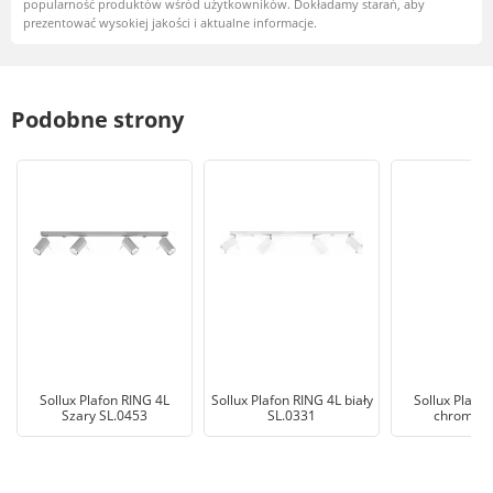
popularność produktów wśród użytkowników. Dokładamy starań, aby
prezentować wysokiej jakości i aktualne informacje.
Podobne strony
Sollux Plafon RING 4L
Sollux Plafon RING 4L biały
Sollux Plafo
Szary SL.0453
SL.0331
chrom SL