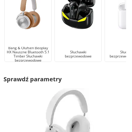
Bang & Olufsen Beoplay
HX Nauszne Bluetooth 5.1
Słuchawki
Słucha
Timber Słuchawki
bezprzewodowe
bezprzewodo
bezprzewodowe
Sprawdź parametry