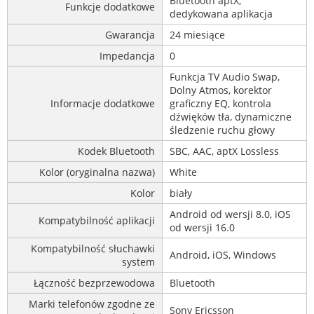
Bluetooth aptX,
Funkcje dodatkowe
dedykowana aplikacja
Gwarancja
24 miesiące
Impedancja
0
Funkcja TV Audio Swap,
Dolny Atmos, korektor
Informacje dodatkowe
graficzny EQ, kontrola
dźwięków tła, dynamiczne
śledzenie ruchu głowy
Kodek Bluetooth
SBC, AAC, aptX Lossless
Kolor (oryginalna nazwa)
White
Kolor
biały
Android od wersji 8.0, iOS
Kompatybilność aplikacji
od wersji 16.0
Kompatybilność słuchawki
Android, iOS, Windows
system
Łączność bezprzewodowa
Bluetooth
Marki telefonów zgodne ze
Sony Ericsson