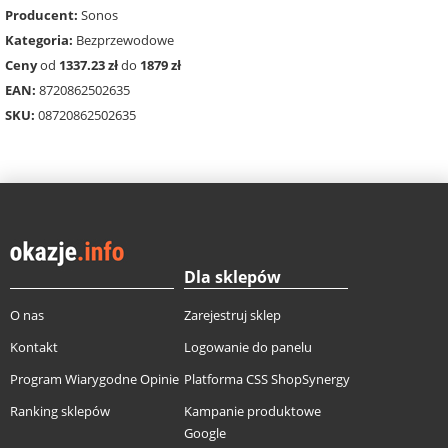
Producent:
Sonos
Kategoria:
Bezprzewodowe
Ceny
od
1337.23 zł
do
1879 zł
EAN:
8720862502635
SKU:
08720862502635
Dla sklepów
O nas
Zarejestruj sklep
Kontakt
Logowanie do panelu
Program Wiarygodne Opinie
Platforma CSS ShopSynergy
Ranking sklepów
Kampanie produktowe
Google