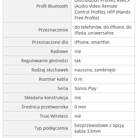
Distribution Profile), AVRCP
Profil Bluetooth
(Audio Video Remote
Control Profile), HFP (Hands
Free Profile)
do telefonów, do iPhone, do
Przeznaczenie
iPada, uniwersalne
Przeznaczone dla
iPhone, smartfon
Radiowe
nie
Regulowanie głośności
tak
Rodzaj słuchawek
nauszne, zamknięte
Rozmiar kabla
0 m
Seria
Sonos Play
Składana konstrukcja
nie
Średnica przetwornika
0 mm
True Wireless
nie
bezprzewodowe z opcją
Typ podłączenia
kabla 3,5mm