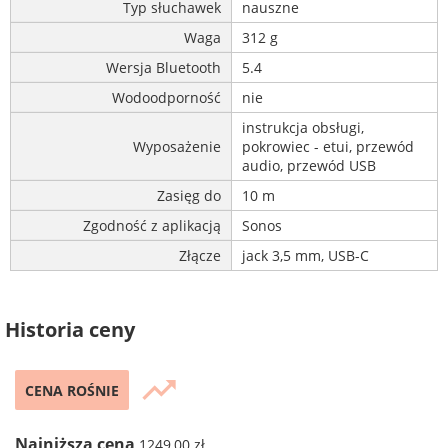
Typ słuchawek
nauszne
Waga
312 g
Wersja Bluetooth
5.4
Wodoodporność
nie
instrukcja obsługi,
Wyposażenie
pokrowiec - etui, przewód
audio, przewód USB
Zasięg do
10 m
Zgodność z aplikacją
Sonos
Złącze
jack 3,5 mm, USB-C
Historia ceny
trending_up
CENA ROŚNIE
Najniższa cena
1249,00 zł