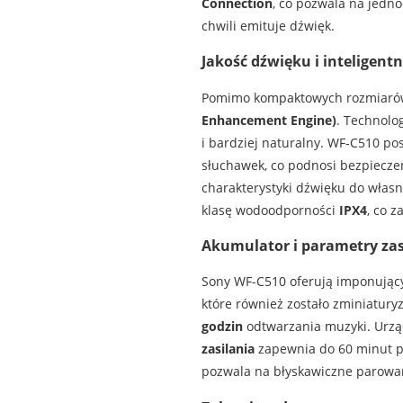
Connection
, co pozwala na jedn
chwili emituje dźwięk.
Jakość dźwięku i inteligent
Pomimo kompaktowych rozmiarów,
Enhancement Engine)
. Technolo
i bardziej naturalny. WF-C510 po
słuchawek, co podnosi bezpiecze
charakterystyki dźwięku do własn
klasę wodoodporności
IPX4
, co 
Akumulator i parametry zas
Sony WF-C510 oferują imponujący
które również zostało zminiatur
godzin
odtwarzania muzyki. Urząd
zasilania
zapewnia do 60 minut pra
pozwala na błyskawiczne parowa