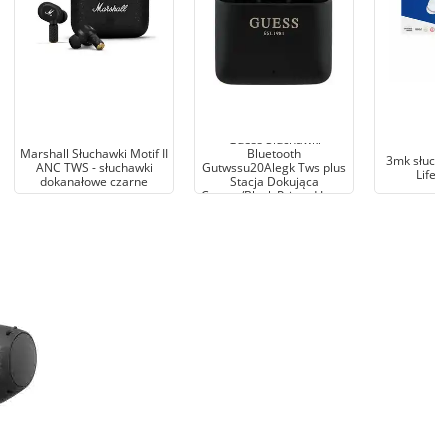
Guess Słuchawki
Marshall Słuchawki Motif II
Bluetooth
3mk słucha
ANC TWS - słuchawki
Gutwssu20Alegk Tws plus
LifeP
dokanałowe czarne
Stacja Dokująca
Czarny/Black Printed Logo