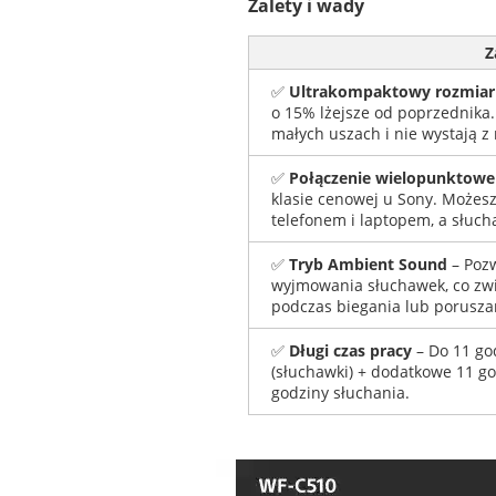
Zalety i wady
Z
✅
Ultrakompaktowy rozmiar
o 15% lżejsze od poprzednika.
małych uszach i nie wystają z
✅
Połączenie wielopunktowe 
klasie cenowej u Sony. Możesz
telefonem i laptopem, a słuch
✅
Tryb Ambient Sound
– Pozw
wyjmowania słuchawek, co zw
podczas biegania lub poruszan
✅
Długi czas pracy
– Do 11 go
(słuchawki) + dodatkowe 11 god
godziny słuchania.