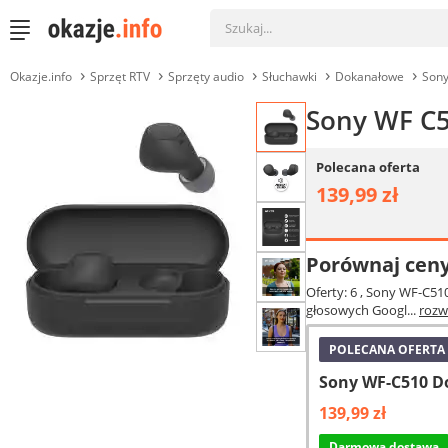
Okazje.info
Sprzęt RTV
Sprzęty audio
Słuchawki
Dokanałowe
Sony
Sony WF C5
Polecana oferta
139,99 zł
Porównaj cen
Oferty: 6
, Sony WF-C51
głosowych Googl...
rozw
POLECANA OFERTA
Sony WF-C510 D
139,99 zł
Darmowa dostawa