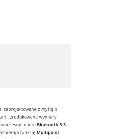
a, zaprojektowane z myślą o
ztałt i zredukowane wymiary
 nowoczesny moduł
Bluetooth 5.3
,
 wspierają funkcję
Multipoint