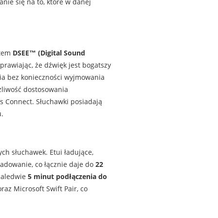
ie się na to, które w danej
stem
DSEE™ (Digital Sound
prawiając, że dźwięk jest bogatszy
enia bez konieczności wyjmowania
żliwość dostosowania
s Connect. Słuchawki posiadają
.
h słuchawek. Etui ładujące,
adowanie, co łącznie daje do
22
zaledwie
5 minut podłączenia do
az Microsoft Swift Pair, co