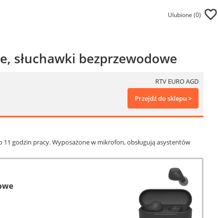
Ulubione (
0
)
ne, słuchawki bezprzewodowe
RTV EURO AGD
Przejdź do sklepu >
o 11 godzin pracy. Wyposażone w mikrofon, obsługują asystentów
dowe