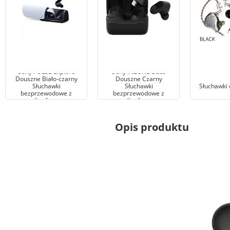
Sony PULSE Explore
Sony INZONE Buds
Douszne Biało-czarny
Douszne Czarny
Słuchawki
Słuchawki
Słuchawki
bezprzewodowe z
bezprzewodowe z
mikrofonem
mikrofonem
Opis produktu