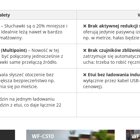
alety
– Słuchawki są o 20% mniejsze i
❌
Brak aktywnej redukcji
 Idealnie leżą nawet w bardzo
oferują jedynie pasywną iz
 małżowiny.
np. w metrze, hałas będzie 
(Multipoint)
– Nowość w tej
❌
Brak czujników zbliżen
 być połączony jednocześnie z
zatrzymuje się automatyczn
awki same przełączą źródło.
ucha; trzeba to robić ręczn
ala słyszeć otoczenie bez
❌
Etui bez ładowania ind
iększa bezpieczeństwo np.
wyłącznie przez kabel USB-
ia się po mieście.
cenowej).
dzin na jednym ładowaniu
zin z etui, co daje łącznie 22