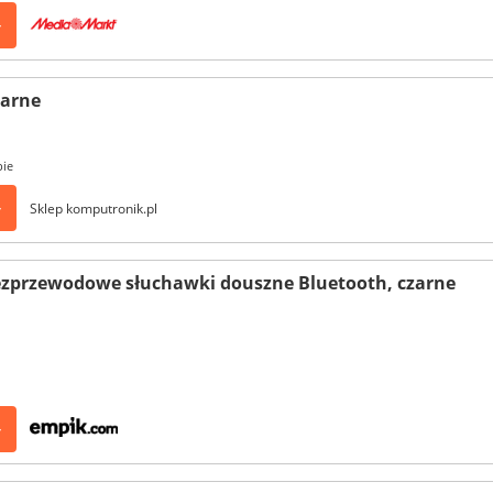
>
zarne
pie
>
Sklep komputronik.pl
ezprzewodowe słuchawki douszne Bluetooth, czarne
>