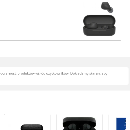
popularność produktów wśród użytkowników. Dokładamy starań, aby