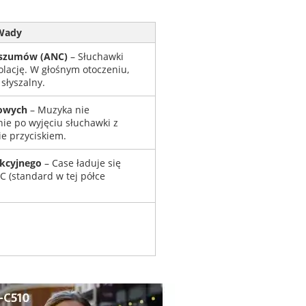
Wady
 szumów (ANC)
– Słuchawki
olację. W głośnym otoczeniu,
słyszalny.
iowych
– Muzyka nie
ie po wyjęciu słuchawki z
ie przyciskiem.
ukcyjnego
– Case ładuje się
C (standard w tej półce