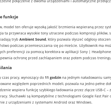
oczesne połączenie z dwoma urządzeniami i automatyczne przełączan
ne funkcje
 model ten oferuje wysoką jakość brzmienia wspieraną przez sy
gia ta przywraca wysokie tony utracone podczas kompresji plików, s
siadają tryb
Ambient Sound
, który pozwala słyszeć odgłosy otocz
ństwo podczas przemieszczania się po mieście. Użytkownik ma mo
ych preferencji za pomocą korektora w aplikacji Sony | Headphone
zapewnia ochronę przed zachlapaniem oraz potem podczas treningu
ilania
 czas pracy, wynoszący do
11 godzin
na jednym naładowaniu samyc
yzowane względem poprzednich modeli, pozwala na jedno pełne doł
zenie wspiera funkcję szybkiego ładowania przez złącze USB-C – 
cy. Słuchawki są kompatybilne z technologiami Google Fast Pair or
nie z urządzeniami z systemami Android oraz Windows.