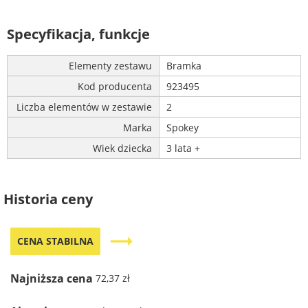
Specyfikacja, funkcje
Elementy zestawu
Bramka
Kod producenta
923495
Liczba elementów w zestawie
2
Marka
Spokey
Wiek dziecka
3 lata +
Historia ceny
trending_flat
CENA STABILNA
Najniższa cena
72,37 zł