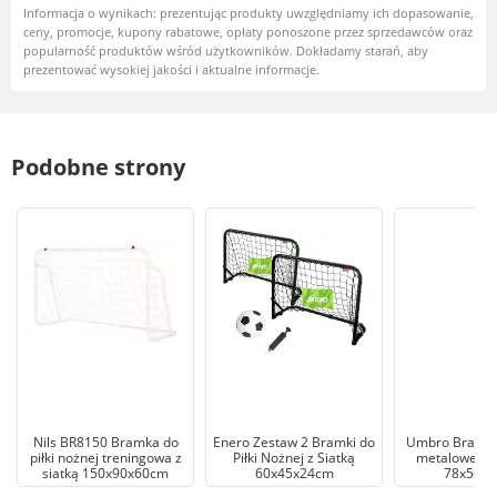
Informacja o wynikach: prezentując produkty uwzględniamy ich dopasowanie,
ceny, promocje, kupony rabatowe, opłaty ponoszone przez sprzedawców oraz
popularność produktów wśród użytkowników. Dokładamy starań, aby
prezentować wysokiej jakości i aktualne informacje.
Podobne strony
Nils BR8150 Bramka do
Enero Zestaw 2 Bramki do
Umbro Bramki 
piłki nożnej treningowa z
Piłki Nożnej z Siatką
metalowe tr
siatką 150x90x60cm
60x45x24cm
78x56x