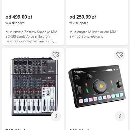
od 499,00 zł
od 259,99 zł
w 4 sklepach
w 2 sklepach
Musicmate Zestaw Karaoke MM
Musicmate Mikser audio MM-
SC400 SonicVoice mikrofon
SM400 SphereGrand
bezprzewodowy, wzmacniacz,
głośnik, funkcje echo,
podświetlenie, kompatybilny z
urządzeniami Bluetooth