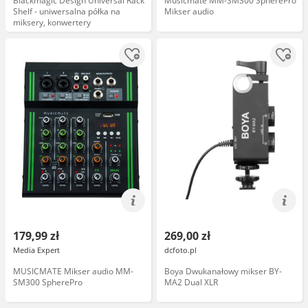
Blackmagic Design Universal Rack
Musicmate MM-SM300 SpherePro
Shelf - uniwersalna półka na
Mikser audio
miksery, konwertery
179,99 zł
269,00 zł
Media Expert
dcfoto.pl
MUSICMATE Mikser audio MM-
Boya Dwukanałowy mikser BY-
SM300 SpherePro
MA2 Dual XLR