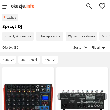
0
Hobby
Sprzęt DJ
Kule dyskotekowe
Interfejsy audio
Wytwornice dymu
Monit
Oferty: 836
Sortuj
Filtruj
< 360 zł
360 - 970 zł
> 970 zł