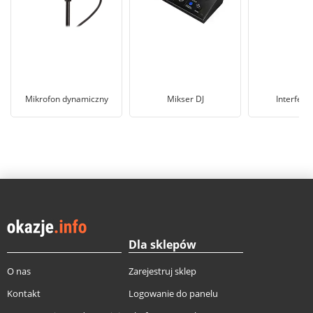
Mikrofon dynamiczny
Mikser DJ
Interfejs
Dla sklepów
O nas
Zarejestruj sklep
Kontakt
Logowanie do panelu