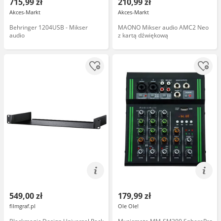
715,99 zł
210,99 zł
Akces-Markt
Akces-Markt
Behringer 1204USB - Mikser
MAONO Mikser audio AMC2 Neo
audio
z kartą dźwiękową
549,00 zł
179,99 zł
filmgraf.pl
Ole Ole!