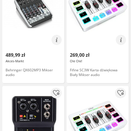
489,99 zł
269,00 zł
Akces-Markt
Ole Ole!
Behringer QX602MP3 Mikser
Fifine SC3W Karta dźwiękowa
audio
Biały Mikser audio