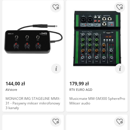
144,00 zł
179,99 zł
AVstore
RTV EURO AGD
MONACOR IMG STAGELINE MMX-
Musicmate MM-SM300 SpherePro
31 - Pasywny mikser mikrofonowy
Mikser audio
3 kanały