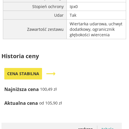
Stopień ochrony
Ipx0
Udar
Tak
Wiertarka udarowa, uchwyt
Zawartość zestawu
dodatkowy, ogranicznik
głębokości wiercenia
Historia ceny
trending_flat
CENA STABILNA
Najniższa cena
100,49 zł
Aktualna cena
od 105,90 zł