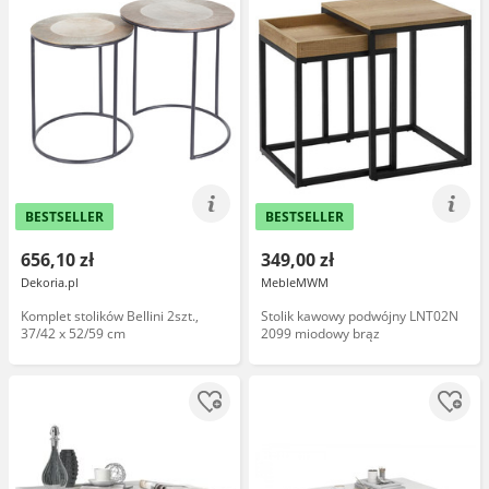
BESTSELLER
BESTSELLER
656,10 zł
349,00 zł
Dekoria.pl
MebleMWM
Komplet stolików Bellini 2szt.,
Stolik kawowy podwójny LNT02N
37/42 x 52/59 cm
2099 miodowy brąz