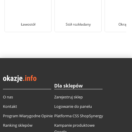
Ławostół
Stół rozkładany
Okrągły 
Dla sklepów
O nas
Zarejestruj sklep
Kontakt
Logowanie do panelu
Program Wiarygodne Opinie
Platforma CSS ShopSynergy
Ranking sklepów
Kampanie produktowe
Google