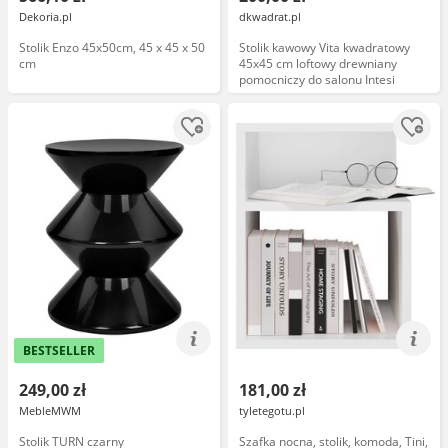
Dekoria.pl
dkwadrat.pl
Stolik Enzo 45x50cm, 45 x 45 x 50
Stolik kawowy Vita kwadratowy
cm
45x45 cm loftowy drewniany
pomocniczy do salonu Intesi
BESTSELLER
249,00 zł
181,00 zł
MebleMWM
tyletegotu.pl
Stolik TURN czarny
Szafka nocna, stolik, komoda, Tini,