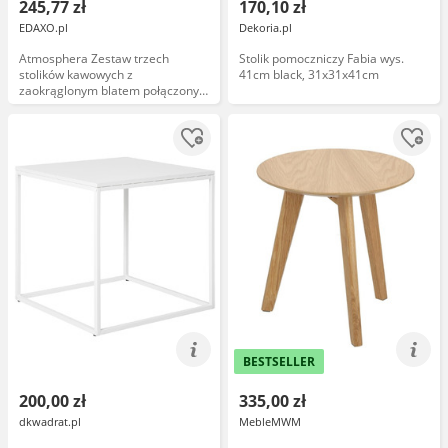
245,77 zł
170,10 zł
EDAXO.pl
Dekoria.pl
Atmosphera Zestaw trzech
Stolik pomoczniczy Fabia wys.
stolików kawowych z
41cm black, 31x31x41cm
zaokrąglonym blatem połączonym
z drewnianymi nogami
BESTSELLER
200,00 zł
335,00 zł
dkwadrat.pl
MebleMWM