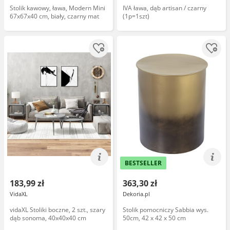
Stolik kawowy, ława, Modern Mini
IVA ława, dąb artisan / czarny
67x67x40 cm, biały, czarny mat
(1p=1szt)
BESTSELLER
183,99 zł
363,30 zł
VidaXL
Dekoria.pl
vidaXL Stoliki boczne, 2 szt., szary
Stolik pomocniczy Sabbia wys.
dąb sonoma, 40x40x40 cm
50cm, 42 x 42 x 50 cm