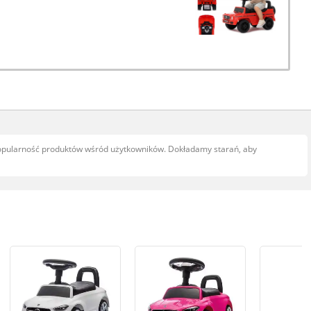
popularność produktów wśród użytkowników. Dokładamy starań, aby