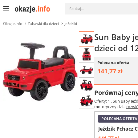
Okazje.info
Zabawki dla dzieci
Jeździki
Sun Baby j
dzieci od 1
Polecana oferta
141,77 zł
Porównaj cen
Oferty: 1
, Sun Baby Jeź
motoryczny dzi...
rozwi
POLECANA OFERTA
Jeździk Pchacz 