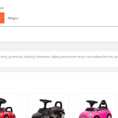
pie
>
Allegro
, ceny, promocje, kupony rabatowe, opłaty ponoszone przez sprzedawców oraz 