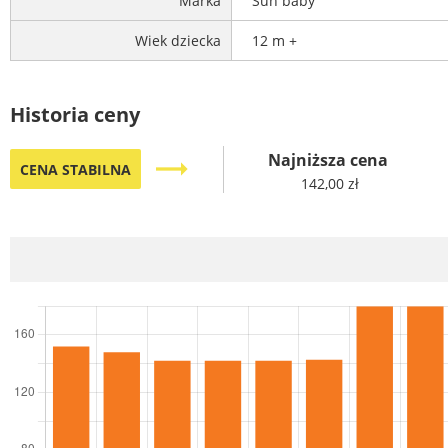
Marka
Sun baby
Wiek dziecka
12 m +
Historia ceny
Najniższa cena
trending_flat
CENA STABILNA
142,00 zł