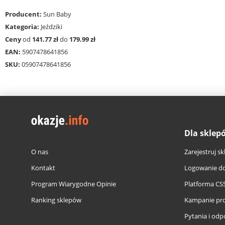
Producent:
Sun Baby
Kategoria:
Jeździki
Ceny
od
141.77 zł
do
179.99 zł
EAN:
5907478641856
SKU:
05907478641856
Dla sklep
O nas
Zarejestruj sk
Kontakt
Logowanie do
Program Wiarygodne Opinie
Platforma CS
Ranking sklepów
Kampanie pr
Pytania i odp