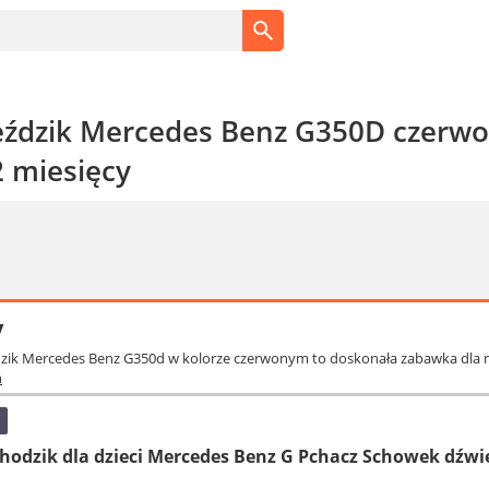
eździk Mercedes Benz G350D czerwony
2 miesięcy
y
dzik Mercedes Benz G350d w kolorze czerwonym to doskonała zabawka dla m
ń
Chodzik dla dzieci Mercedes Benz G Pchacz Schowek dźwi