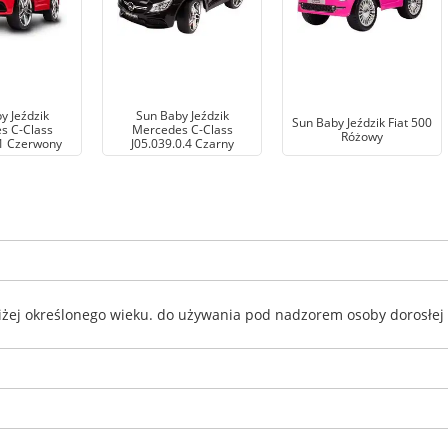
y Jeździk
Sun Baby Jeździk
Sun Baby Jeździk Fiat 500
s C-Class
Mercedes C-Class
Różowy
.1 Czerwony
J05.039.0.4 Czarny
niżej określonego wieku. do używania pod nadzorem osoby dorosłej