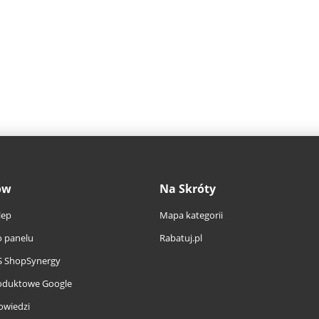
ów
Na Skróty
lep
Mapa kategorii
 panelu
Rabatuj.pl
S ShopSynergy
oduktowe Google
owiedzi