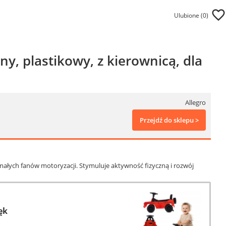
Ulubione (
0
)
, plastikowy, z kierownicą, dla
Allegro
Przejdź do sklepu >
ałych fanów motoryzacji. Stymuluje aktywność fizyczną i rozwój
ęk