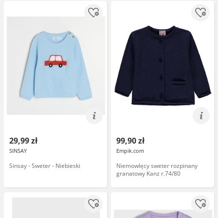
29,99 zł
99,90 zł
SINSAY
Empik.com
Sinsay - Sweter - Niebieski
Niemowlęcy sweter rozpinany
granatowy Kanz r.74/80