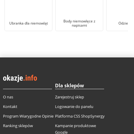
Body niemowlęce z
Ubranka dla niemowląt
Odzież m
napisami
Dla sklepów
O nas
Zarejestruj sklep
Kontakt
Logowanie do panelu
Program Wiarygodne Opinie
Platforma CSS ShopSynergy
Ranking sklepów
Kampanie produktowe
Google