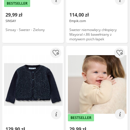
BESTSELLER
29,99 zł
114,00 zł
SINSAY
Empik.com
Sinsay - Sweter - Zielony
Sweter niemowlęcy chłopięcy
Mayoral r.86 bawełniany z
motywem psich łapek
BESTSELLER
129,90 zł
29,99 zł