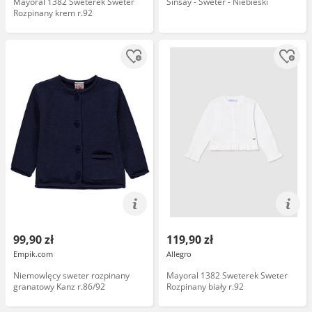
Mayoral 1382 Sweterek Sweter
Sinsay - Sweter - Niebieski
Rozpinany krem r.92
99,90 zł
119,90 zł
Empik.com
Allegro
Niemowlęcy sweter rozpinany
Mayoral 1382 Sweterek Sweter
granatowy Kanz r.86/92
Rozpinany biały r.92