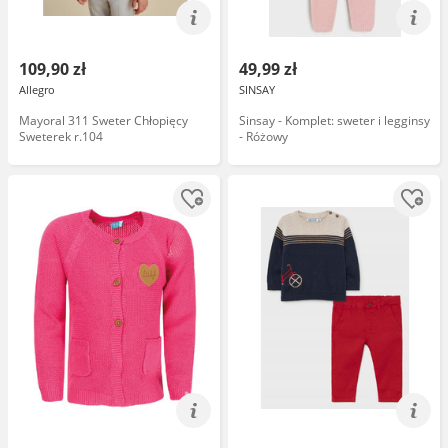
109,90 zł
49,99 zł
Allegro
SINSAY
Mayoral 311 Sweter Chłopięcy
Sinsay - Komplet: sweter i legginsy
Sweterek r.104
- Różowy