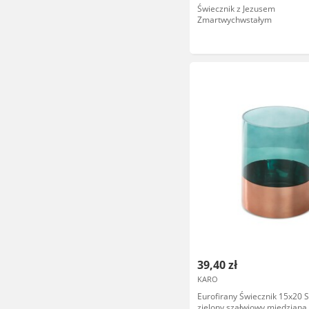
Świecznik z Jezusem
Zmartwychwstałym
39,40 zł
KARO
Eurofirany Świecznik 15x20 S
zielony szałwiowy miedziana 