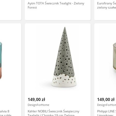
Aytm TOTA Świecznik Tealight - Zielony
Eurofirany Ś
Forest
zielony szał
artystyczneg
149,00 zł
149,00 zł
DesignForHome
DesignForHo
alvia 8
Kähler NOBILI Świecznik Świąteczny
Philippi LIN
ze szkła
Tealight / Choinka 19 cm Zielona
Limonkowy