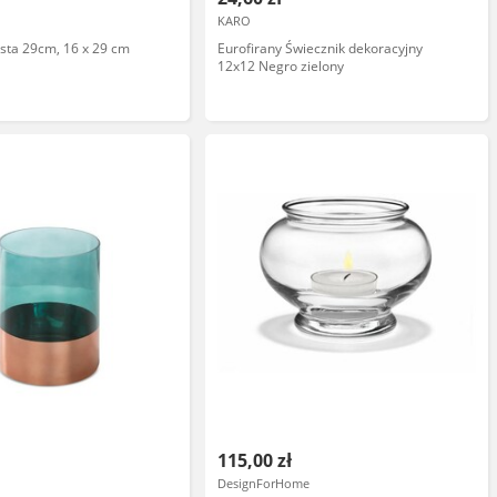
KARO
ista 29cm, 16 x 29 cm
Eurofirany Świecznik dekoracyjny
12x12 Negro zielony
115,00 zł
DesignForHome