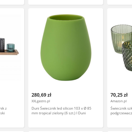
280,69 zł
70,25 zł
XXLgastro.pl
Amazon.pl
ik z
Duni Świecznik led silicon 103 x Ø 85
Świecznik sz
ski
mm tropical zielony (6 szt.) I Duni
podgrzewacz