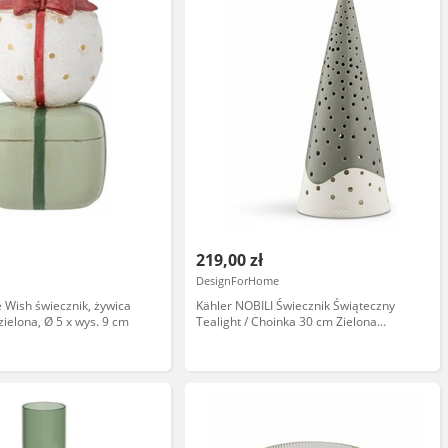
219,00 zł
DesignForHome
e Wish świecznik, żywica
Kähler NOBILI Świecznik Świąteczny
zielona, Ø 5 x wys. 9 cm
Tealight / Choinka 30 cm Zielona
Oliwkowa