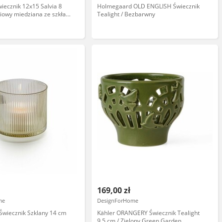
wiecznik 12x15 Salvia 8
Holmegaard OLD ENGLISH Świecznik
wiowy miedziana ze szkła
Tealight / Bezbarwny
o
169,00 zł
me
DesignForHome
E Świecznik Szklany 14 cm
Kähler ORANGERY Świecznik Tealight
9,5 cm / Zielony Green Garden