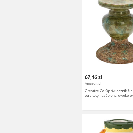
67,16 zł
Amazon.pl
Creative Co-Op świecznik fil
terakoty, rzeźbiony, dwukolo
przecierany zielony