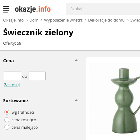
Okazje.info
Dom
Wyposażenie wnętrz
Dekoracje do domu
Świec
Świecznik zielony
Oferty: 59
Cena
do
Zastosuj
Sortowanie
wg trafności
cena rosnąco
cena malejąco