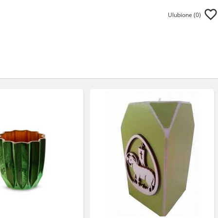
Ulubione (
0
)