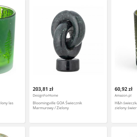
203,81 zł
60,92 zł
DesignForHome
Amazon.pl
lony las
Bloomingville GOA Świecznik
H&h świeczk
Marmurowy / Zielony
zielony świer