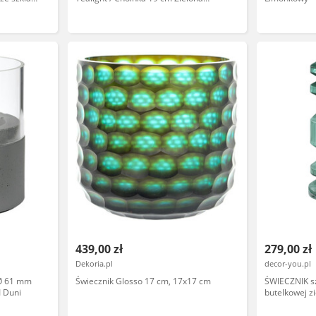
Oliwkowa
439,00 zł
279,00 zł
Dekoria.pl
decor-you.pl
 Ø 61 mm
Świecznik Glosso 17 cm, 17x17 cm
ŚWIECZNIK sz
I Duni
butelkowej zi
nowoczesny