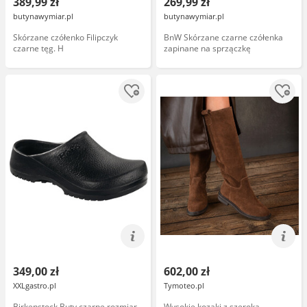
389,99 zł
269,99 zł
butynawymiar.pl
butynawymiar.pl
Skórzane czółenko Filipczyk
BnW Skórzane czarne czółenka
czarne tęg. H
zapinane na sprzączkę
349,00 zł
602,00 zł
XXLgastro.pl
Tymoteo.pl
Birkenstock Buty czarne rozmiar
Wysokie kozaki z szeroką