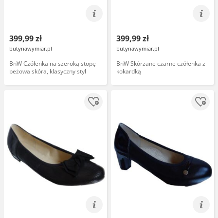
399,99 zł
399,99 zł
butynawymiar.pl
butynawymiar.pl
BnW Czółenka na szeroką stopę
BnW Skórzane czarne czółenka z
beżowa skóra, klasyczny styl
kokardką