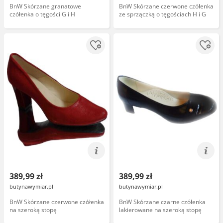
BnW Skórzane granatowe
BnW Skórzane czerwone czółenka
czółenka o tęgości G i H
ze sprzączką o tęgościach H i G
389,99 zł
389,99 zł
butynawymiar.pl
butynawymiar.pl
BnW Skórzane czerwone czółenka
BnW Skórzane czarne czółenka
na szeroką stopę
lakierowane na szeroką stopę