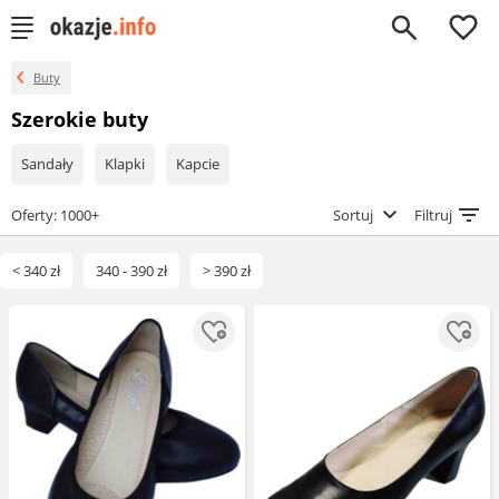
0
Buty
Szerokie buty
Sandały
Klapki
Kapcie
Oferty: 1000+
Sortuj
Filtruj
< 340 zł
340 - 390 zł
> 390 zł