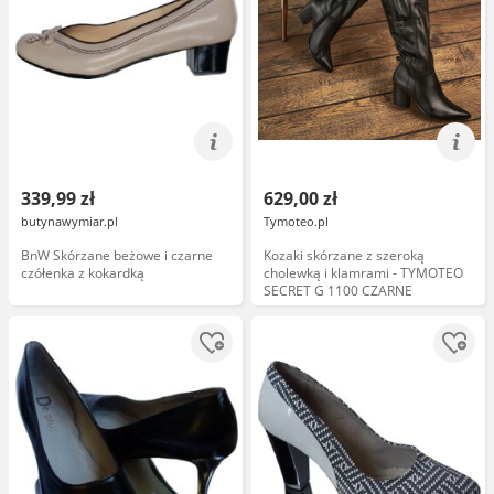
339,99 zł
629,00 zł
butynawymiar.pl
Tymoteo.pl
BnW Skórzane beżowe i czarne
Kozaki skórzane z szeroką
czółenka z kokardką
cholewką i klamrami - TYMOTEO
SECRET G 1100 CZARNE