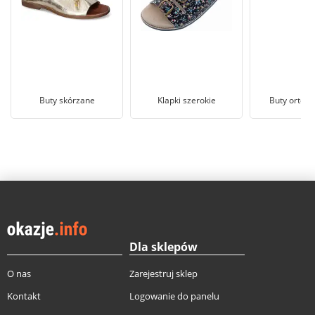
Buty skórzane
Klapki szerokie
Buty ortop
Dla sklepów
O nas
Zarejestruj sklep
Kontakt
Logowanie do panelu