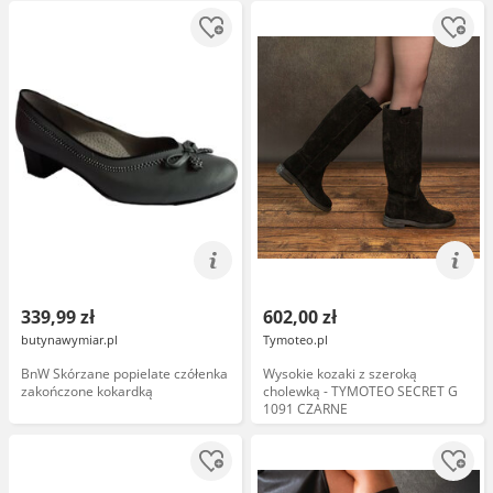
339,99 zł
602,00 zł
butynawymiar.pl
Tymoteo.pl
BnW Skórzane popielate czółenka
Wysokie kozaki z szeroką
zakończone kokardką
cholewką - TYMOTEO SECRET G
1091 CZARNE