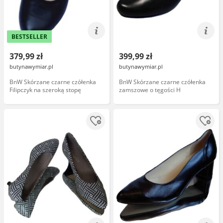
BESTSELLER
379,99 zł
399,99 zł
butynawymiar.pl
butynawymiar.pl
BnW Skórzane czarne czółenka
BnW Skórzane czarne czółenka
Filipczyk na szeroką stopę
zamszowe o tęgości H