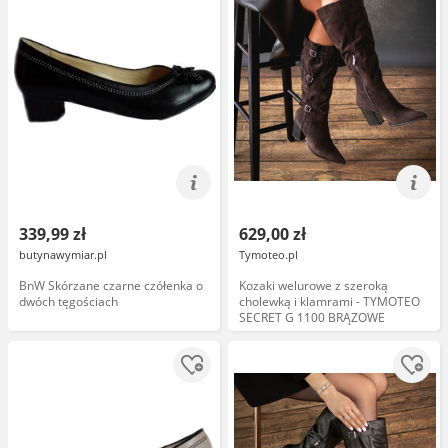
339,99 zł
629,00 zł
butynawymiar.pl
Tymoteo.pl
BnW Skórzane czarne czółenka o
Kozaki welurowe z szeroką
dwóch tęgościach
cholewką i klamrami - TYMOTEO
SECRET G 1100 BRĄZOWE