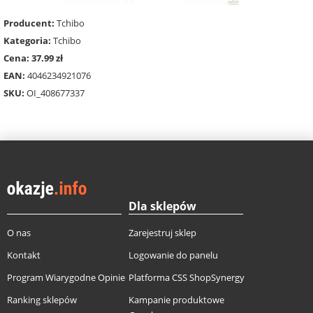
Producent:
Tchibo
Kategoria:
Tchibo
Cena: 37.99 zł
EAN:
4046234921076
SKU:
OI_408677337
Dla sklepów
O nas
Zarejestruj sklep
Kontakt
Logowanie do panelu
Program Wiarygodne Opinie
Platforma CSS ShopSynergy
Ranking sklepów
Kampanie produktowe