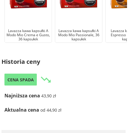
Lavazza kawa kapsułki A
Lavazza kawa kapsułki A
Lavazza kawa
Modo Mio Crema e Gusto,
Modo Mio Passionale, 36
Espresso Deli
36 kapsułek
kapsułek
kapsuł
Historia ceny
trending_down
CENA SPADA
Najniższa cena
43,90 zł
Aktualna cena
od 44,90 zł