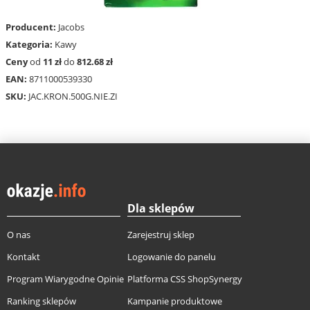
Producent:
Jacobs
Kategoria:
Kawy
Ceny
od
11 zł
do
812.68 zł
EAN:
8711000539330
SKU:
JAC.KRON.500G.NIE.ZI
Dla sklepów
O nas
Zarejestruj sklep
Kontakt
Logowanie do panelu
Program Wiarygodne Opinie
Platforma CSS ShopSynergy
Ranking sklepów
Kampanie produktowe