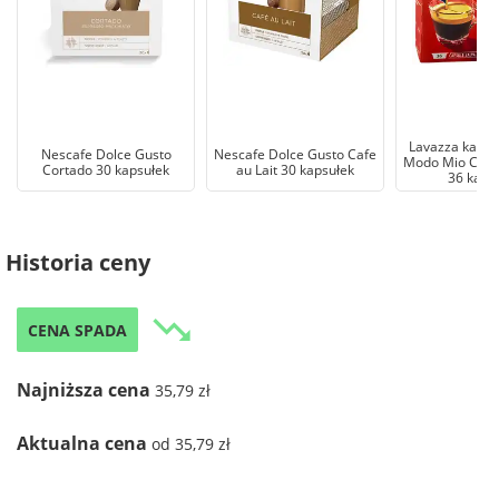
Lavazza kawa 
Nescafe Dolce Gusto
Nescafe Dolce Gusto Cafe
Modo Mio Crem
Cortado 30 kapsułek
au Lait 30 kapsułek
36 kaps
Historia ceny
trending_down
CENA SPADA
Najniższa cena
35,79 zł
Aktualna cena
od 35,79 zł