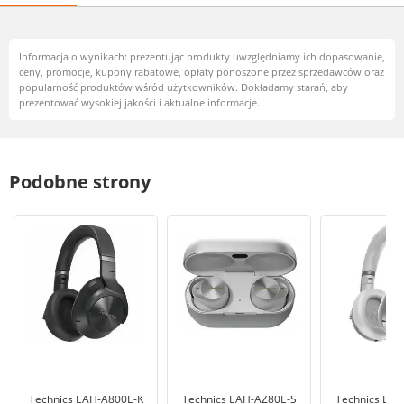
Informacja o wynikach: prezentując produkty uwzględniamy ich dopasowanie,
ceny, promocje, kupony rabatowe, opłaty ponoszone przez sprzedawców oraz
popularność produktów wśród użytkowników. Dokładamy starań, aby
prezentować wysokiej jakości i aktualne informacje.
Podobne strony
Technics EAH-A800E-K
Technics EAH-AZ80E-S
Technics EAH