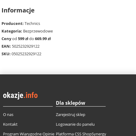
Informacje
Producent:
Technics
Kategoria:
Bezprzewodowe
Ceny
od
599 zł
do
669.99 zł
EAN:
5025232929122
SKU:
05025232929122
Dla sklepów
O nas
Zarejestruj sklep
Kontakt
Logowanie do panelu
Program Wiarygodne Opinie
Platforma CSS ShopSynergy