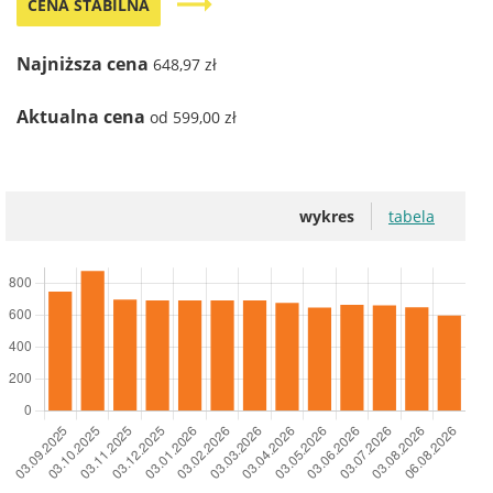
trending_flat
CENA STABILNA
Najniższa cena
648,97 zł
Aktualna cena
od 599,00 zł
wykres
tabela