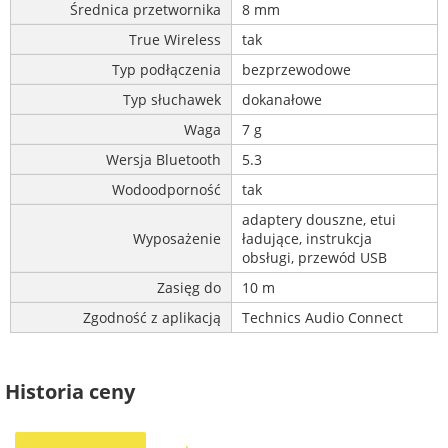
Średnica przetwornika
8 mm
True Wireless
tak
Typ podłączenia
bezprzewodowe
Typ słuchawek
dokanałowe
Waga
7 g
Wersja Bluetooth
5.3
Wodoodporność
tak
adaptery douszne, etui
Wyposażenie
ładujące, instrukcja
obsługi, przewód USB
Zasięg do
10 m
Zgodność z aplikacją
Technics Audio Connect
Historia ceny