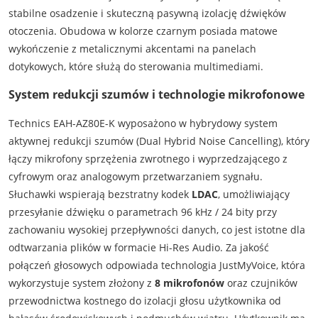
stabilne osadzenie i skuteczną pasywną izolację dźwięków
otoczenia. Obudowa w kolorze czarnym posiada matowe
wykończenie z metalicznymi akcentami na panelach
dotykowych, które służą do sterowania multimediami.
System redukcji szumów i technologie mikrofonowe
Technics EAH-AZ80E-K wyposażono w hybrydowy system
aktywnej redukcji szumów (Dual Hybrid Noise Cancelling), który
łączy mikrofony sprzężenia zwrotnego i wyprzedzającego z
cyfrowym oraz analogowym przetwarzaniem sygnału.
Słuchawki wspierają bezstratny kodek
LDAC
, umożliwiający
przesyłanie dźwięku o parametrach 96 kHz / 24 bity przy
zachowaniu wysokiej przepływności danych, co jest istotne dla
odtwarzania plików w formacie Hi-Res Audio. Za jakość
połączeń głosowych odpowiada technologia JustMyVoice, która
wykorzystuje system złożony z
8 mikrofonów
oraz czujników
przewodnictwa kostnego do izolacji głosu użytkownika od