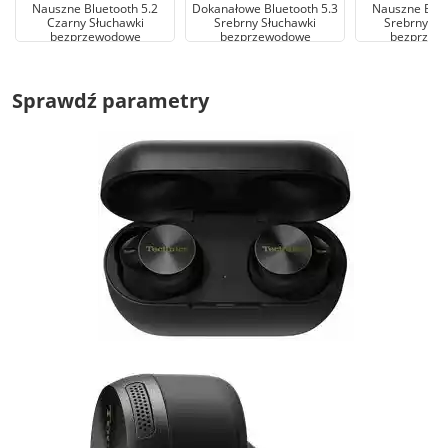
Nauszne Bluetooth 5.2
Dokanałowe Bluetooth 5.3
Nauszne Blue
Czarny Słuchawki
Srebrny Słuchawki
Srebrny Sł
bezprzewodowe
bezprzewodowe
bezprzew
Sprawdź parametry