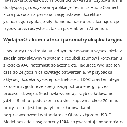
hałasów środowiskowych i podmuchów wiatru. Użytkownik ma
do dyspozycji dedykowaną aplikację Technics Audio Connect,
która pozwala na personalizację ustawień korektora
graficznego, regulację siły tłumienia hałasu oraz konfigurację
trybów przezroczystości, takich jak Ambient i Attention.
Wydajność akumulatora i parametry eksploatacyjne
Czas pracy urządzenia na jednym naładowaniu wynosi około
7
godzin
przy aktywnym systemie redukcji szumów i korzystaniu
z kodeka AAC, natomiast dołączone etui ładujące wydłuża ten
czas do 24 godzin całkowitego odtwarzania. W przypadku
aktywacji kodeka wysokiej rozdzielczości LDAC czas ten ulega
skróceniu zgodnie ze specyfikacją poboru energii przez
procesor dźwięku. Słuchawki wspierają szybkie ładowanie,
gdzie 15 minut podłączenia do sieci zapewnia około 70 minut
pracy, a etui jest kompatybilne z ładowarkami
bezprzewodowymi w standardzie Qi oraz złączem USB-C.
Model posiada klasę ochrony
IPX4
, co gwarantuje odporność na