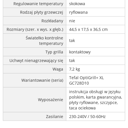
Regulowanie temperatury
skokowa
Rodzaj płyty grzewczej
ryflowana
Rozkładany
nie
Rozmiary (szer. x wys. x głęb.)
44,5 x 17,5 x 36,5 cm
Światełko kontrolne
tak
temperatury
Typ grilla
kontaktowy
Uchwyt nienagrzewający się
tak
Waga
7,2 kg
Tefal OptiGrill+ XL
Wariantowanie (seria)
GC728D10
instrukcja obsługi w języku
polskim, karta gwarancyjna,
Wyposażenie
płyty ryflowane, szczypce,
taca ociekowa
Zasilanie
230-240V / 50-60Hz