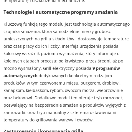
temperaturę i uszkodzenia mechaniczne.
Technologie i automatyczne programy smażenia
Kluczową funkcją tego modelu jest technologia automatycznego
czujnika smażenia, która samodzielnie mierzy grubość
umieszczonych na grillu składników i dostosowuje temperaturę
oraz czas pracy do ich liczby. Interfejs urządzenia posiada
kolorowy wskaźnik poziomu wysmażenia, który informuje o
kolejnych etapach procesu: od krwistego, przez średni, aż po
mocno wysmażony. Grill elektryczny posiada
9 programów
automatycznych
dedykowanych konkretnym rodzajom
produktów, w tym czerwonemu mięsu, burgerom, drobiowi,
kanapkom, kiełbaskom, rybom, owocom morza, wieprzowinie
oraz bekonowi. Dodatkowo model ten oferuje tryb mrożonek,
pozwalający na bezpośrednie smażenie produktów wyjętych z
zamrażarki, oraz tryb manualny z czterema ustawieniami
temperatury do grillowania warzyw i owoców.
Zastosowanie i konserwacja grilla