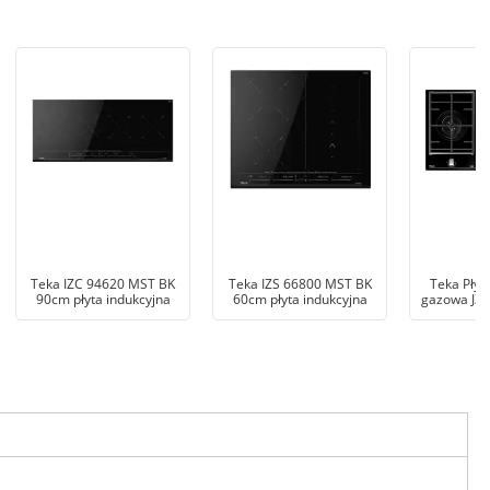
Teka IZC 94620 MST BK
Teka IZS 66800 MST BK
Teka Płyt
90cm płyta indukcyjna
60cm płyta indukcyjna
gazowa JZC