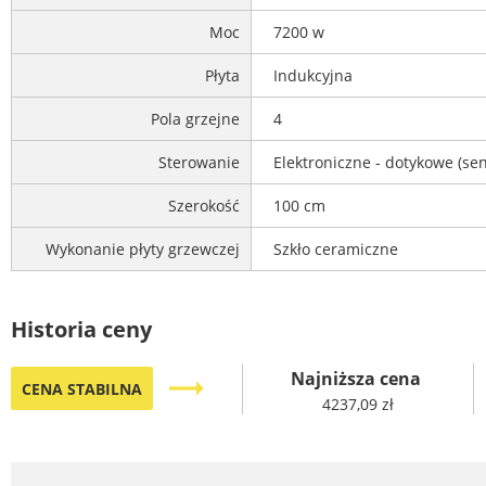
Moc
7200 w
Płyta
Indukcyjna
Pola grzejne
4
Sterowanie
Elektroniczne - dotykowe (se
Szerokość
100 cm
Wykonanie płyty grzewczej
Szkło ceramiczne
Historia ceny
Najniższa cena
trending_flat
CENA STABILNA
4237,09 zł