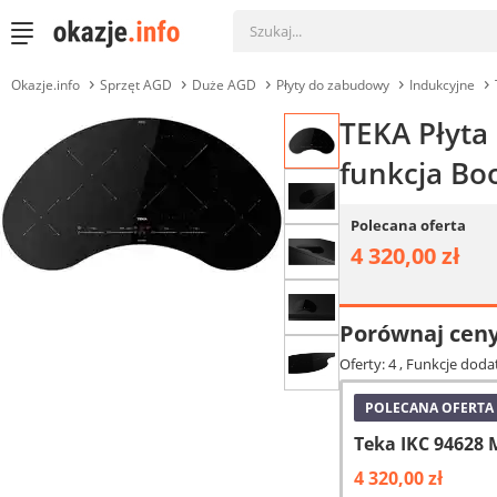
Okazje.info
Sprzęt AGD
Duże AGD
Płyty do zabudowy
Indukcyjne
TEKA Płyta
funkcja Bo
Polecana oferta
4 320,00 zł
Porównaj cen
Oferty: 4
, Funkcje doda
POLECANA OFERTA
Teka IKC 94628 
4 320,00 zł