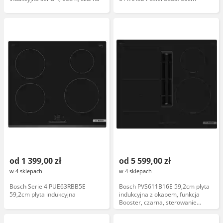
od 1 399,00 zł
od 5 599,00 zł
w 4 sklepach
w 4 sklepach
Bosch Serie 4 PUE63RBB5E
Bosch PVS611B16E 59,2cm płyta
59,2cm płyta indukcyjna
indukcyjna z okapem, funkcja
Booster, czarna, sterowanie
dotykowe