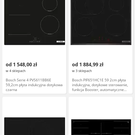
od 1 548,00 zł
od 1 884,99 zł
w 4 sklepach
w 3 sklepach
Bosch Serie 4 PVS611BB6E
Bosch PIF651HC1E 59 2cm płyta
59,2cm płyta indukcyjna dotykowa
indukcyjna, dotykowe sterowanie,
czarna
funkcja Booster, automatyczne
wyłączanie