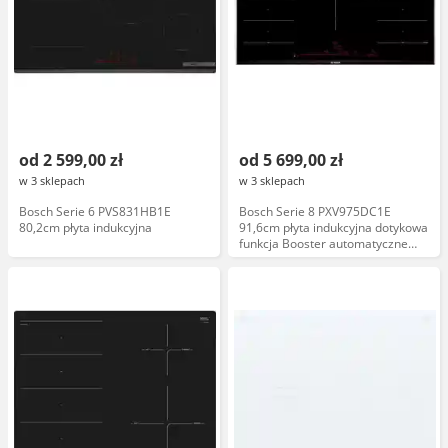
od 2 599,00 zł
od 5 699,00 zł
w 3 sklepach
w 3 sklepach
Bosch Serie 6 PVS831HB1E
Bosch Serie 8 PXV975DC1E
80,2cm płyta indukcyjna
91,6cm płyta indukcyjna dotykowa
funkcja Booster automatyczne
wyłączanie