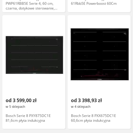
PWP61RBB5E Serie 4, 60 cm,
61Rbb5E Powerboost 60Cm
czarna, dotykowe sterowanie,
funkcja Booster, automatyczne
wyłączanie
od 3 599,00 zł
od 3 398,93 zł
w 5 sklepach
w 4 sklepach
Bosch Serie 8 PXY875DC1E
Bosch Serie 8 PXX675DC1E
81,6cm płyta indukcyjna
60,6cm płyta indukcyjna