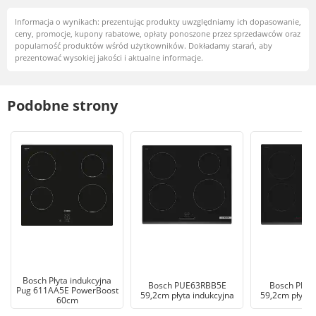
Informacja o wynikach: prezentując produkty uwzględniamy ich dopasowanie,
ceny, promocje, kupony rabatowe, opłaty ponoszone przez sprzedawców oraz
popularność produktów wśród użytkowników. Dokładamy starań, aby
prezentować wysokiej jakości i aktualne informacje.
Podobne strony
Bosch Płyta indukcyjna
Bosch PUE63RBB5E
Bosch PIE
Pug 611AA5E PowerBoost
59,2cm płyta indukcyjna
59,2cm płyta 
60cm