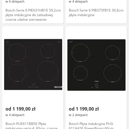
w 6 sklepach
w 4 sklepach
Bosch Serie 6 PIE631HB1E 59,2cm
Bosch Serie 6 PIB375FB1E 30,6cm
płyta indukcyjna do zabudowy
płyta indukcyjna
czarna zdalne sterowanie
od 1 199,00 zł
od 1 199,00 zł
w 4 sklepach
w 2 sklepach
Bosch PUE611BB5E Płyta
Bosch Płyta indukcyjna PUG
indukcyjna seria 4, 60cm, czarna
611AA5E PowerBoost 60cm