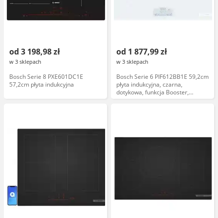
od 3 198,98 zł
od 1 877,99 zł
w 3 sklepach
w 3 sklepach
Bosch Serie 8 PXE601DC1E
Bosch Serie 6 PIF612BB1E 59,2cm
57,2cm płyta indukcyjna
płyta indukcyjna, czarna,
dotykowa, funkcja Booster,
automatyczne wyłączanie