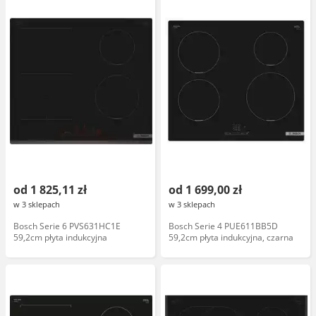
od 1 825,11 zł
od 1 699,00 zł
w 3 sklepach
w 3 sklepach
Bosch Serie 6 PVS631HC1E
Bosch Serie 4 PUE611BB5D
59,2cm płyta indukcyjna
59,2cm płyta indukcyjna, czarna