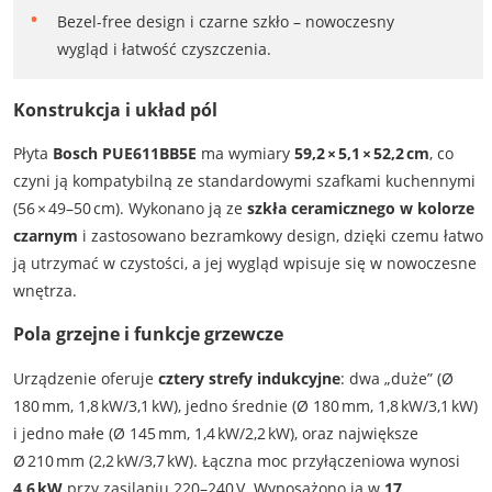
Bezel-free design i czarne szkło – nowoczesny
wygląd i łatwość czyszczenia.
Konstrukcja i układ pól
Płyta
Bosch PUE611BB5E
ma wymiary
59,2 × 5,1 × 52,2 cm
, co
czyni ją kompatybilną ze standardowymi szafkami kuchennymi
(56 × 49–50 cm). Wykonano ją ze
szkła ceramicznego w kolorze
czarnym
i zastosowano bezramkowy design, dzięki czemu łatwo
ją utrzymać w czystości, a jej wygląd wpisuje się w nowoczesne
wnętrza.
Pola grzejne i funkcje grzewcze
Urządzenie oferuje
cztery strefy indukcyjne
: dwa „duże” (Ø
180 mm, 1,8 kW/3,1 kW), jedno średnie (Ø 180 mm, 1,8 kW/3,1 kW)
i jedno małe (Ø 145 mm, 1,4 kW/2,2 kW), oraz największe
Ø 210 mm (2,2 kW/3,7 kW). Łączna moc przyłączeniowa wynosi
4,6 kW
przy zasilaniu 220–240 V. Wyposażono ją w
17