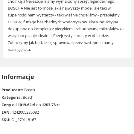
choinkę :) Nareszcie mamy wymarzony sprzęt legendarnego
BOSCHA Nie jest to może jakiś najwyższy model, ale taki w
zupełności nam wystarczy - taki właśnie chcieliśmy - przepiękny
DESIGN, funkcje bez zbędnych wodotrysków. Płyta indukcyjna
dokupiona do kompletu z piecykiem i zabudowaną mikrofalówką -
wszystko pasuje idealnie. Przejrzysty i prosty w obsłudze.
Zobaczymy jak będzie się sprawował przez następne, mamy
nadzieję lata.
Informacje
Producent:
Bosch
Kategoria:
Bosch
Ceny
od
1019.62 zł
do
1203.73 zł
EAN:
4242005285082
SKU:
OI_379118167