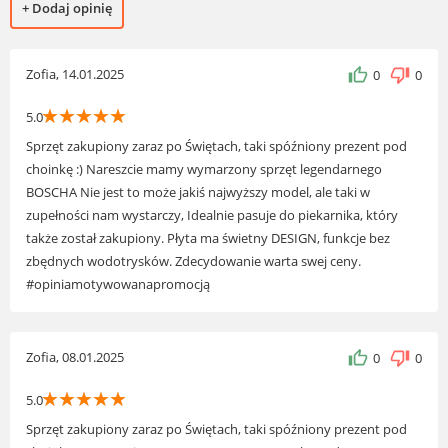
+ Dodaj opinię
Zofia, 14.01.2025
0
0
☆
☆
☆
☆
☆
5.0
Sprzęt zakupiony zaraz po Świętach, taki spóźniony prezent pod
choinkę :) Nareszcie mamy wymarzony sprzęt legendarnego
BOSCHA Nie jest to może jakiś najwyższy model, ale taki w
zupełności nam wystarczy, Idealnie pasuje do piekarnika, który
także został zakupiony. Płyta ma świetny DESIGN, funkcje bez
zbędnych wodotrysków. Zdecydowanie warta swej ceny.
#opiniamotywowanapromocją
Zofia, 08.01.2025
0
0
☆
☆
☆
☆
☆
5.0
Sprzęt zakupiony zaraz po Świętach, taki spóźniony prezent pod