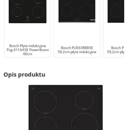
Bosch Płyta indukcyjna
Bosch PUE63RBB5E
Bosch PIE
Pug 611AA5E PowerBoost
59,2cm płyta indukcyjna
59,2cm płyta 
60cm
Opis produktu