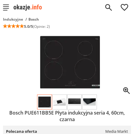
0
Indukcyjne
Bosch
☆
☆
☆
☆
☆
5.0/5
(Opinie: 2)
Bosch PUE611BB5E Płyta indukcyjna seria 4, 60cm,
czarna
Polecana oferta
Media Markt