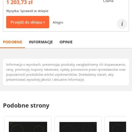
1 203,73 zł
Wysyłka: Sprawdź w sklepie
Przejdź do sklepu >
Allegro
PODOBNE
INFORMACJE
OPINIE
Informacja o wynikach: prezentując produkty uwzględniamy ich dopasowanie,
ceny, promocje, kupony rabatowe, opłaty ponoszone przez sprzedawców oraz
popularność produktów wśród użytkowników. Dokładamy starań, aby
prezentować wysokiej jakości i aktualne informacje.
Podobne strony