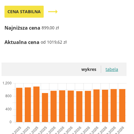
trending_flat
CENA STABILNA
Najniższa cena
899,00 zł
Aktualna cena
od 1019,62 zł
wykres
tabela