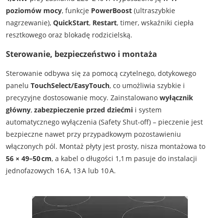
poziomów mocy
, funkcje
PowerBoost
(ultraszybkie
nagrzewanie),
QuickStart
,
Restart
, timer, wskaźniki ciepła
resztkowego oraz blokadę rodzicielską.
Sterowanie, bezpieczeństwo i montaża
Sterowanie odbywa się za pomocą czytelnego, dotykowego
panelu
TouchSelect/EasyTouch
, co umożliwia szybkie i
precyzyjne dostosowanie mocy. Zainstalowano
wyłącznik
główny
,
zabezpieczenie przed dziećmi
i system
automatycznego wyłączenia (Safety Shut-off) – pieczenie jest
bezpieczne nawet przy przypadkowym pozostawieniu
włączonych pól. Montaż płyty jest prosty, nisza montażowa to
56 × 49–50 cm
, a kabel o długości 1,1 m pasuje do instalacji
jednofazowych 16 A, 13 A lub 10 A.