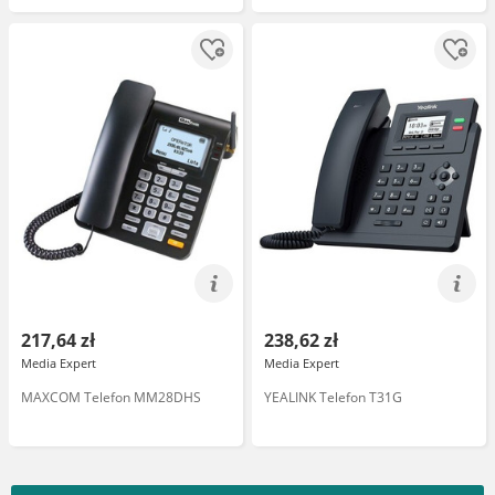
217,64 zł
238,62 zł
Media Expert
Media Expert
MAXCOM Telefon MM28DHS
YEALINK Telefon T31G