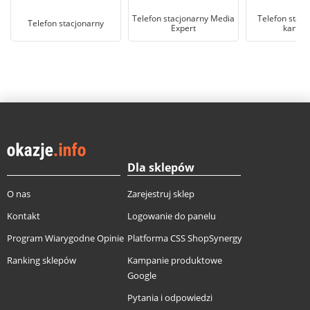
Telefon stacjonarny Media
Telefon stacj
Telefon stacjonarny
Expert
kartę 
Dla sklepów
O nas
Zarejestruj sklep
Kontakt
Logowanie do panelu
Program Wiarygodne Opinie
Platforma CSS ShopSynergy
Ranking sklepów
Kampanie produktowe
Google
Pytania i odpowiedzi