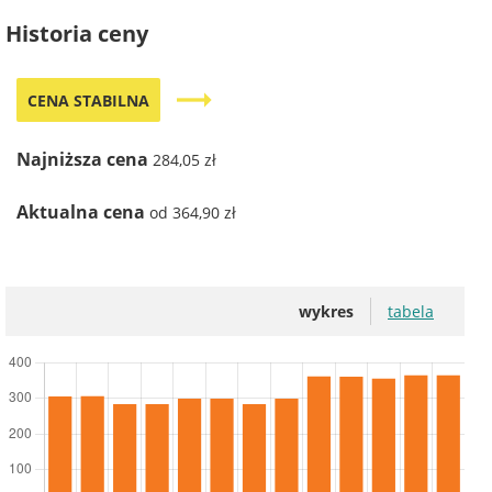
Historia ceny
trending_flat
CENA STABILNA
Najniższa cena
284,05 zł
Aktualna cena
od 364,90 zł
wykres
tabela