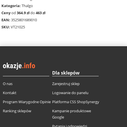
Kategoria:
Thalgo
Ceny
od
364.9 zł
do
463 zł
EAN:
3525801689010
SKU:
VT21025
Dla sklepów
O nas
Zarejestruj sklep
Kontakt
Logowanie do panelu
Program Wiarygodne Opinie
Platforma CSS ShopSynergy
Ranking sklepów
Kampanie produktowe
Google
Pytania i odpowiedzi