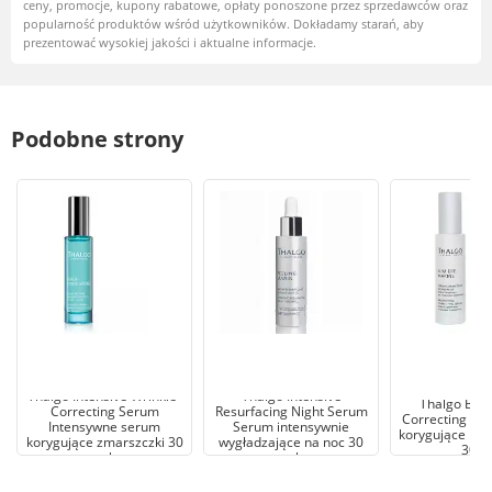
ceny, promocje, kupony rabatowe, opłaty ponoszone przez sprzedawców oraz
popularność produktów wśród użytkowników. Dokładamy starań, aby
prezentować wysokiej jakości i aktualne informacje.
Podobne strony
Thalgo Intensive Wrinkle-
Thalgo Intensive
Thalgo Brig
Correcting Serum
Resurfacing Night Serum
Correcting Se
Intensywne serum
Serum intensywnie
korygujące prz
korygujące zmarszczki 30
wygładzające na noc 30
30 m
ml
ml