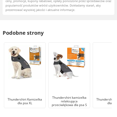
ceny, promocje, kupony rabatowe, opłaty ponoszone przez sprzedawców oraz
popularność produktów wśród użytkowników. Dokładamy starań, aby
prezentować wysokiej jakości i aktualne informacje.
Podobne strony
Thundershirt kamizelka
Thundershirt Kamizelka
Thundershirt 
relaksująca
dla psa XL
dla ps
przeciwlękowa dla psa S