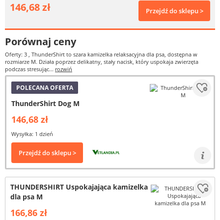
146,68 zł
Przejdź do sklepu >
Porównaj ceny
Oferty: 3
, ThunderShirt to szara kamizelka relaksacyjna dla psa, dostępna w
rozmiarze M. Działa poprzez delikatny, stały nacisk, który uspokaja zwierzęta
podczas stresując...
rozwiń
POLECANA OFERTA
ThunderShirt Dog M
146,68 zł
Wysyłka: 1 dzień
Przejdź do sklepu >
THUNDERSHIRT Uspokajająca kamizelka
dla psa M
166,86 zł