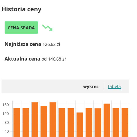
Historia ceny
trending_down
CENA SPADA
Najniższa cena
126,62 zł
Aktualna cena
od 146,68 zł
wykres
tabela