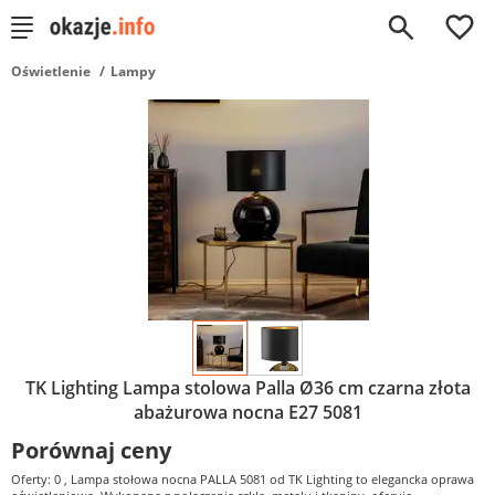
0
Oświetlenie
Lampy
TK Lighting Lampa stolowa Palla Ø36 cm czarna złota
abażurowa nocna E27 5081
Porównaj ceny
Oferty: 0
, Lampa stołowa nocna PALLA 5081 od TK Lighting to elegancka oprawa