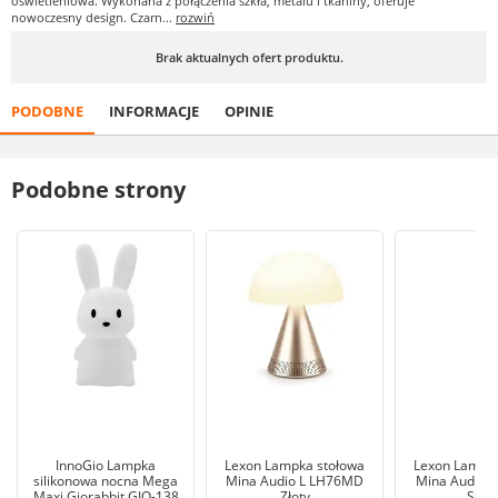
oświetleniowa. Wykonana z połączenia szkła, metalu i tkaniny, oferuje
nowoczesny design. Czarn...
rozwiń
Brak aktualnych ofert produktu.
PODOBNE
INFORMACJE
OPINIE
Podobne strony
InnoGio Lampka
Lexon Lampka stołowa
Lexon Lampka
silikonowa nocna Mega
Mina Audio L LH76MD
Mina Audio 
Maxi Giorabbit GIO-138
Złoty
Szar