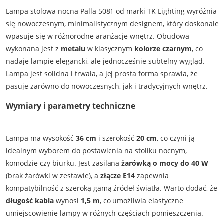
Lampa stolowa nocna Palla 5081 od marki TK Lighting wyróżnia
się nowoczesnym, minimalistycznym designem, który doskonale
wpasuje się w różnorodne aranżacje wnętrz. Obudowa
wykonana jest z
metalu
w klasycznym
kolorze czarnym
, co
nadaje lampie elegancki, ale jednocześnie subtelny wygląd.
Lampa jest solidna i trwała, a jej prosta forma sprawia, że
pasuje zarówno do nowoczesnych, jak i tradycyjnych wnętrz.
Wymiary i parametry techniczne
Lampa ma wysokość
36 cm
i szerokość
20 cm
, co czyni ją
idealnym wyborem do postawienia na stoliku nocnym,
komodzie czy biurku. Jest zasilana
żarówką o mocy do 40 W
(brak żarówki w zestawie), a
złącze E14
zapewnia
kompatybilność z szeroką gamą źródeł światła. Warto dodać, że
długość kabla
wynosi
1,5 m
, co umożliwia elastyczne
umiejscowienie lampy w różnych częściach pomieszczenia.