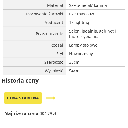
Materiał
Szkło/metal/tkanina
Mocowanie żarówki
E27 max 60w
Producent
Tk lighting
Salon, jadalnia, gabinet i
Przeznaczenie
biuro, sypialnia
Rodzaj
Lampy stołowe
Styl
Nowoczesny
Szerokość
35cm
Wysokość
54cm
Historia ceny
trending_flat
CENA STABILNA
Najniższa cena
304,79 zł