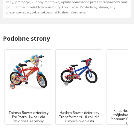
ceny, promocje, kupony rabatowe, opłaty ponoszone przez sprzedawców oraz
popularność produktów wśród użytkowników. Dokładamy starań, aby
prezentować wysokiej jakości i aktualne informacje.
Podobne strony
Kinderkraft
Toimsa Rower dziecięcy
Hasbro Rower dziecięcy
trójkołowy E
Psi Patrol 14 cali dla
Transformers 16 cali dla
Platinum Grey
chłopca Czerwony
chłopca Niebieski
Gre