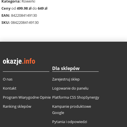
Kategoria:
Rowerki
Ceny
od
499.98 zł
do
649 zł
EAN:
8422084149130
SKU:
08422084149130
Dla sklepów
O nas
Zarejestruj sklep
Kontakt
Logowanie do panelu
Program Wiarygodne Opinie
Platforma CSS ShopSynergy
Ranking sklepów
Kampanie produktowe
Google
Pytania i odpowiedzi