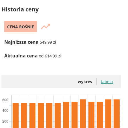
Historia ceny
trending_up
CENA ROŚNIE
Najniższa cena
549,99 zł
Aktualna cena
od 614,99 zł
wykres
tabela