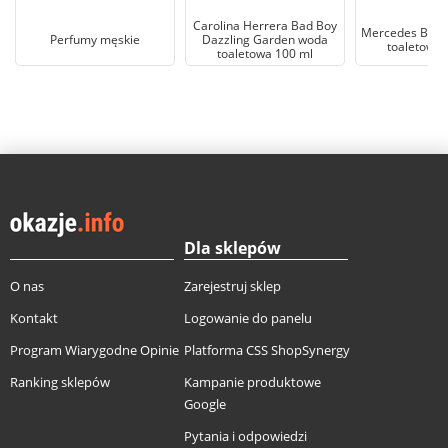
Carolina Herrera Bad Boy
Mercedes Ben
Perfumy męskie
Dazzling Garden woda
toaletowa 
toaletowa 100 ml
Dla sklepów
O nas
Zarejestruj sklep
Kontakt
Logowanie do panelu
Program Wiarygodne Opinie
Platforma CSS ShopSynergy
Ranking sklepów
Kampanie produktowe
Google
Pytania i odpowiedzi