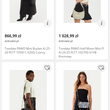
866,99 zł
1 028,99 zł
eobuwie.pl
eobuwie.pl
Torebka PINKO Mini Bucket AI 25-
Torebka PINKO Half Moon Mini Fl
26 PLTT 105911 A2XQ Czarny
AI 24-25 PLTT 102790 A1YB
Kremowy