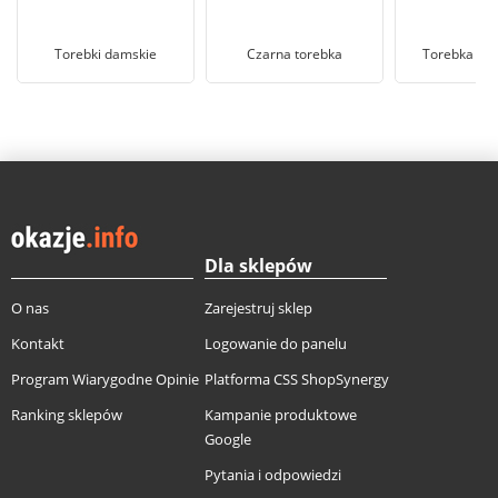
Torebki damskie
Czarna torebka
Torebka lis
Dla sklepów
O nas
Zarejestruj sklep
Kontakt
Logowanie do panelu
Program Wiarygodne Opinie
Platforma CSS ShopSynergy
Ranking sklepów
Kampanie produktowe
Google
Pytania i odpowiedzi