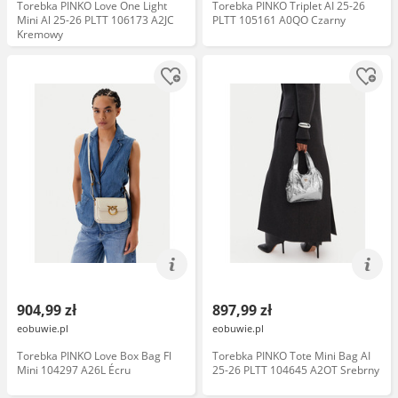
Torebka PINKO Love One Light
Torebka PINKO Triplet AI 25-26
Mini Al 25-26 PLTT 106173 A2JC
PLTT 105161 A0QO Czarny
Kremowy
904,99 zł
897,99 zł
eobuwie.pl
eobuwie.pl
Torebka PINKO Love Box Bag Fl
Torebka PINKO Tote Mini Bag AI
Mini 104297 A26L Écru
25-26 PLTT 104645 A2OT Srebrny