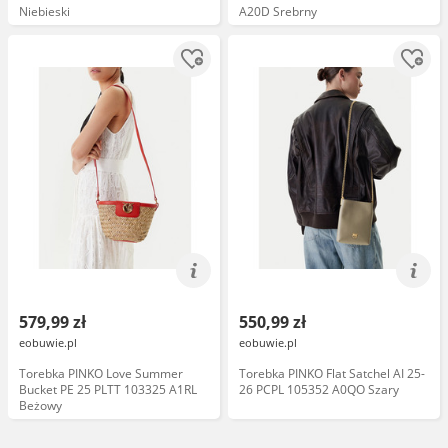
Niebieski
A20D Srebrny
579,99 zł
550,99 zł
eobuwie.pl
eobuwie.pl
Torebka PINKO Love Summer
Torebka PINKO Flat Satchel AI 25-
Bucket PE 25 PLTT 103325 A1RL
26 PCPL 105352 A0QO Szary
Beżowy