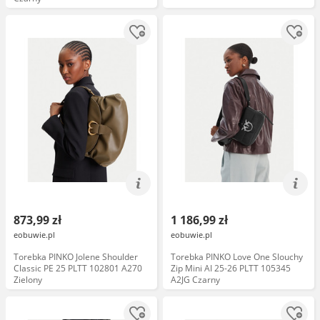
873,99 zł
1 186,99 zł
eobuwie.pl
eobuwie.pl
Torebka PINKO Jolene Shoulder
Torebka PINKO Love One Slouchy
Classic PE 25 PLTT 102801 A270
Zip Mini AI 25-26 PLTT 105345
Zielony
A2JG Czarny