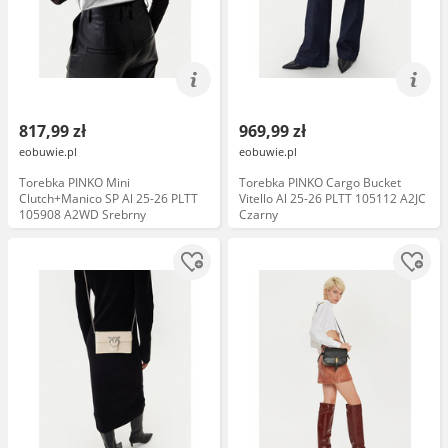
817,99 zł
969,99 zł
eobuwie.pl
eobuwie.pl
Torebka PINKO Mini
Torebka PINKO Cargo Bucket
Clutch+Manico SP Al 25-26 PLTT
Vitello Al 25-26 PLTT 105112 A2JC
105908 A2WD Srebrny
Czarny