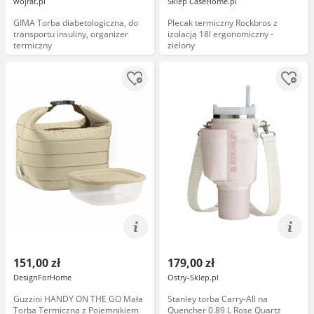
wojrat.pl
Sklep CaseHome.pl
GIMA Torba diabetologiczna, do
Plecak termiczny Rockbros z
transportu insuliny, organizer
izolacją 18l ergonomiczny -
termiczny
zielony
151,00 zł
179,00 zł
DesignForHome
Ostry-Sklep.pl
Guzzini HANDY ON THE GO Mała
Stanley torba Carry-All na
Torba Termiczna z Pojemnikiem
Quencher 0.89 L Rose Quartz