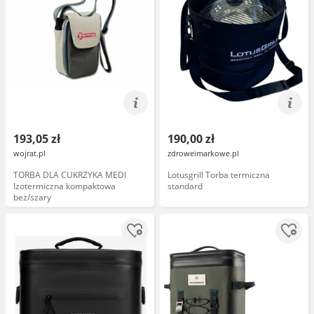
193,05 zł
190,00 zł
wojrat.pl
zdroweimarkowe.pl
TORBA DLA CUKRZYKA MEDI
Lotusgrill Torba termiczna
Izotermiczna kompaktowa
standard
beż/szary