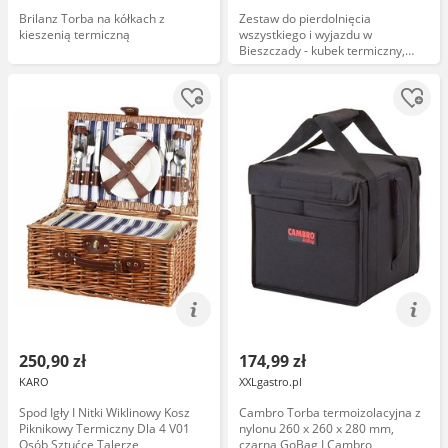
Brilanz Torba na kółkach z
Zestaw do pierdolnięcia
kieszenią termiczną
wszystkiego i wyjazdu w
Bieszczady - kubek termiczny,
worko-plecak i brelok
250,90 zł
174,99 zł
KARO
XXLgastro.pl
Spod Igły I Nitki Wiklinowy Kosz
Cambro Torba termoizolacyjna z
Piknikowy Termiczny Dla 4 V01
nylonu 260 x 260 x 280 mm,
Osób Sztućce Talerze
czarna GoBag I Cambro