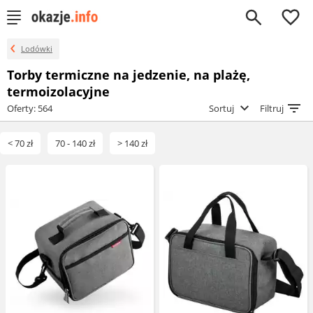
0
Lodówki
Torby termiczne na jedzenie, na plażę,
termoizolacyjne
Oferty: 564
Sortuj
Filtruj
< 70 zł
70 - 140 zł
> 140 zł