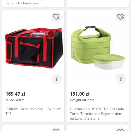
na Lunch / Piaskowa
169,47 zł
151,00 zł
M&M Gastro
DesignForHome
FURMIS Torba do pizzy - 35x35 cm
Guzzini HANDY ON THE GO Mała
T4S
Torba Termiczna z Pojemnikiem
na Lunch / Zielona