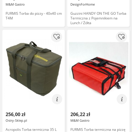
M&M Gastro
DesignForHome
FURMIS Torba do pizzy - 40x40 cm
Guzzini HANDY ON THE GO Torba
T4M
Termiczna z Pojemnikiem na
Lunch / Żółta
256,00 zł
206,22 zł
Ostry-Sklep.pl
M&M Gastro
Acropolis Torba termiczna 35 L
FURMIS Torba termiczna na pizzę