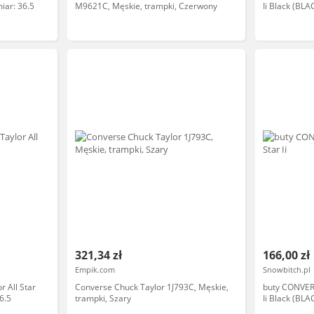
iar: 36.5
M9621C, Męskie, trampki, Czerwony
Ii Black (BL
321,34 zł
166,00 zł
Empik.com
Snowbitch.pl
 All Star
Converse Chuck Taylor 1J793C, Męskie,
buty CONVERS
6.5
trampki, Szary
Ii Black (BLA