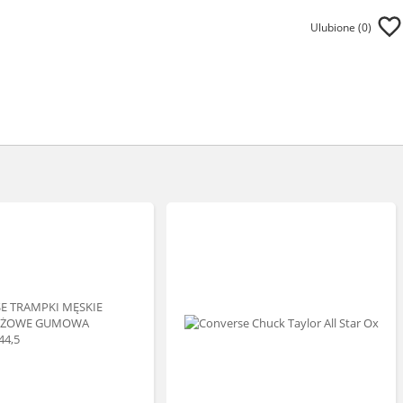
Ulubione (
0
)