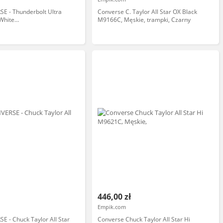
E - Thunderbolt Ultra
Converse C. Taylor All Star OX Black
White
M9166C, Męskie, trampki, Czarny
E/WHITE) rozmiar: 40
446,00 zł
Empik.com
E - Chuck Taylor All Star
Converse Chuck Taylor All Star Hi