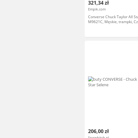
321,34 zł
Empik.com
Converse Chuck Taylor All St
M9621C, Męskie, trampki, C
206,00 zł
Snowbitch.pl