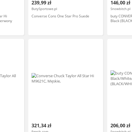
239,99 zł
146,00 zł
ButySportowe.pl
Snowbitch.pl
ar Hi
Converse Cons One Star Pro Suede
buty CONVERS
zerwony
Black (BLACK
321,34 zł
206,00 zł
Empik.com
Snowbitch.pl