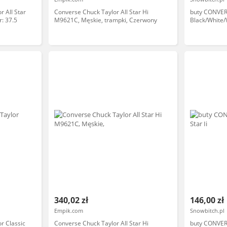
 All Star
Converse Chuck Taylor All Star Hi
buty CONVERS
: 37.5
M9621C, Męskie, trampki, Czerwony
Black/White/
(BLACK/WHIT
340,02 zł
146,00 zł
Empik.com
Snowbitch.pl
r Classic
Converse Chuck Taylor All Star Hi
buty CONVERS