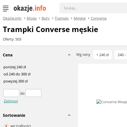
Okazje.info
Moda
Buty
Trampki
Męskie
Converse
Trampki Converse męskie
Oferty: 503
Wg ceny
Cena
< 240 zł
240 - 
poniżej 240 zł
od 240 do 300 zł
powyżej 300 zł
do
Zastosuj
Sortowanie
wg trafności