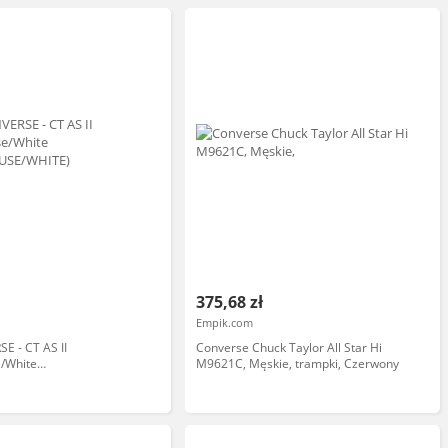
375,68 zł
Empik.com
E - CT AS II
Converse Chuck Taylor All Star Hi
/White
M9621C, Męskie, trampki, Czerwony
E/WHITE) rozmiar: 36