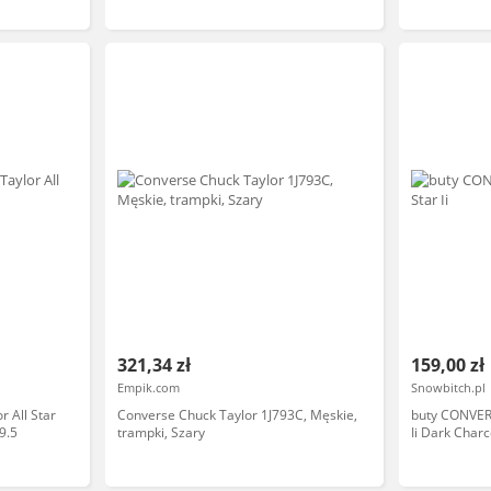
321,34 zł
159,00 zł
Empik.com
Snowbitch.pl
 All Star
Converse Chuck Taylor 1J793C, Męskie,
buty CONVERS
9.5
trampki, Szary
Ii Dark Cha
rozmiar: 36