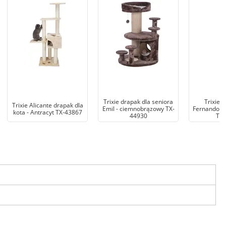
Trixie drapak dla seniora
Trixie 
Trixie Alicante drapak dla
Emil - ciemnobrązowy TX-
Fernando D
kota - Antracyt TX-43867
44930
TX-