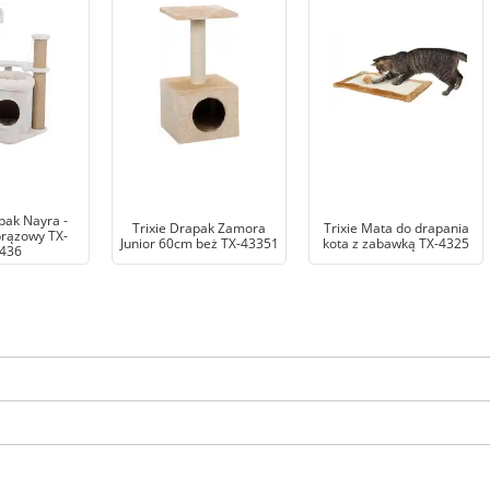
pak Nayra -
Trixie Drapak Zamora
Trixie Mata do drapania
brązowy TX-
Junior 60cm beż TX-43351
kota z zabawką TX-4325
436