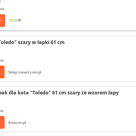
pie
>
Toledo" szary w łapki 61 cm
pie
>
Sklep zooart.com.pl
pak dla kota "Toledo" 61 cm szary ze wzorem łapy
pie
>
Amazon.pl