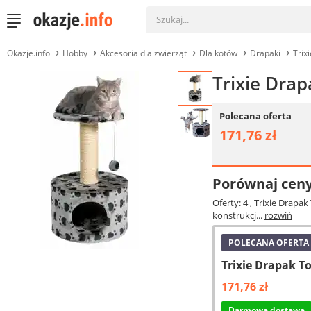
Okazje.info
Hobby
Akcesoria dla zwierząt
Dla kotów
Drapaki
Trix
Trixie Dra
Polecana oferta
171,76 zł
Porównaj cen
Oferty: 4
, Trixie Drapa
konstrukcj...
rozwiń
POLECANA OFERTA
Trixie Drapak T
171,76 zł
Darmowa dostawa