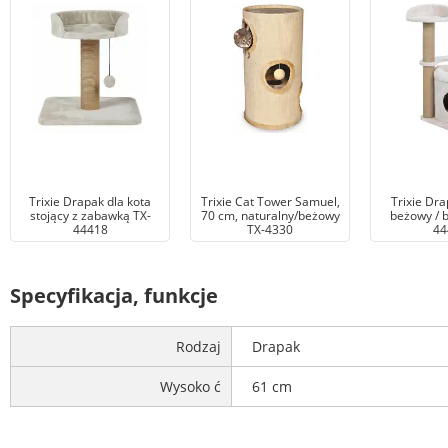
Trixie Drapak dla kota
Trixie Cat Tower Samuel,
Trixie Dra
stojący z zabawką TX-
70 cm, naturalny/beżowy
beżowy / 
44418
TX-4330
44
Specyfikacja, funkcje
Rodzaj
Drapak
Wysoko ć
61 cm