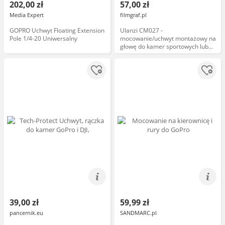
202,00 zł
57,00 zł
Media Expert
filmgraf.pl
GOPRO Uchwyt Floating Extension
Ulanzi CM027 -
Pole 1/4-20 Uniwersalny
mocowanie/uchwyt montażowy na
głowę do kamer sportowych lub
do smartfona, system Go-Quick II,
do nagrywania POV
39,00 zł
59,99 zł
pancernik.eu
SANDMARC.pl