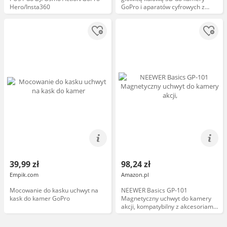
Hero/Insta360
GoPro i aparatów cyfrowych z
gwintem 1/4" (materiał
syntetyczny, śr. przyssawki 90mm)
czarny
39,99 zł
98,24 zł
Empik.com
Amazon.pl
Mocowanie do kasku uchwyt na
NEEWER Basics GP-101
kask do kamer GoPro
Magnetyczny uchwyt do kamery
akcji, kompatybilny z akcesoriami
GoPro Insta360 DJI AKASO, silny
magnes, uchwyt kulowy 360 do