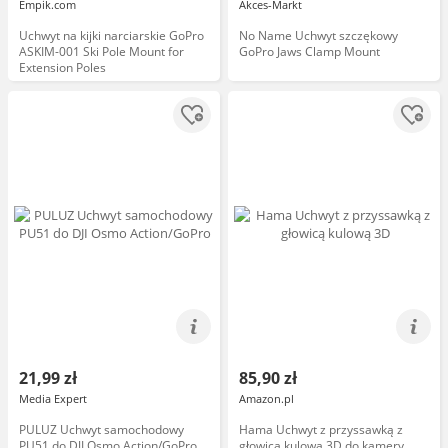
Empik.com
Akces-Markt
Uchwyt na kijki narciarskie GoPro
No Name Uchwyt szczękowy
ASKIM-001 Ski Pole Mount for
GoPro Jaws Clamp Mount
Extension Poles
21,99 zł
85,90 zł
Media Expert
Amazon.pl
PULUZ Uchwyt samochodowy
Hama Uchwyt z przyssawką z
PU51 do DJI Osmo Action/GoPro
głowicą kulową 3D do kamery