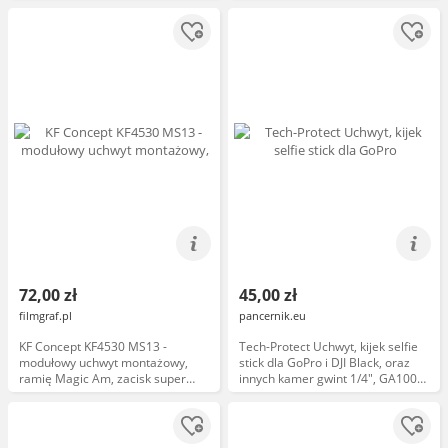
SJCAM, EKEN Alogy czarny
72,00 zł
45,00 zł
filmgraf.pl
pancernik.eu
KF Concept KF4530 MS13 -
Tech-Protect Uchwyt, kijek selfie
modułowy uchwyt montażowy,
stick dla GoPro i DJI Black, oraz
ramię Magic Am, zacisk super
innych kamer gwint 1/4", GA100
clamp, uchwyt do smartfona,
Monopad & SELFIE STICK, czarny
adapter GoPro