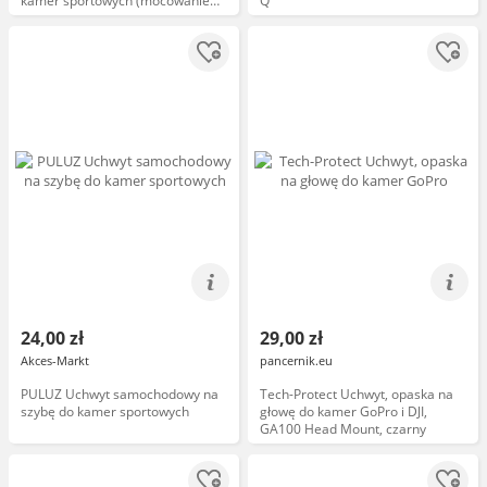
kamer sportowych (mocowanie
Q
GoPro, gwint 1/4", pierścień
magnetyczny), czarna
24,00 zł
29,00 zł
Akces-Markt
pancernik.eu
PULUZ Uchwyt samochodowy na
Tech-Protect Uchwyt, opaska na
szybę do kamer sportowych
głowę do kamer GoPro i DJI,
GA100 Head Mount, czarny