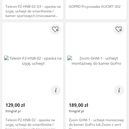
Telesin P2-HNB-02-GY - opaska na
GOPRO Przyssawka AUCMT-302
szyję, uchwyt do smartfonów /
kamer sportowych (mocowanie
GoPro, gwint 1/4", pierścień
magnetyczny), szara
129,00 zł
189,00 zł
filmgraf.pl
filmgraf.pl
Telesin P2-HNB-02 - opaska na
Zoom GHM-1 - uchwyt montażowy
szyję, uchwyt do smartfonów /
do kamer GoPro lub Zoom z serii