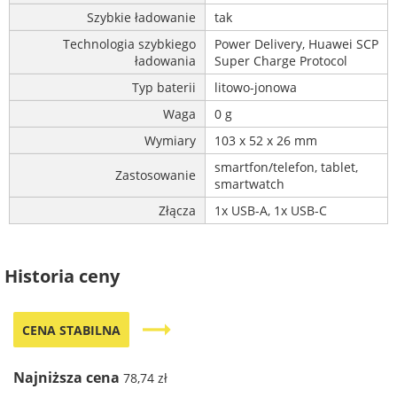
Szybkie ładowanie
tak
Technologia szybkiego
Power Delivery, Huawei SCP
ładowania
Super Charge Protocol
Typ baterii
litowo-jonowa
Waga
0 g
Wymiary
103 x 52 x 26 mm
smartfon/telefon, tablet,
Zastosowanie
smartwatch
Złącza
1x USB-A, 1x USB-C
Historia ceny
trending_flat
CENA STABILNA
Najniższa cena
78,74 zł