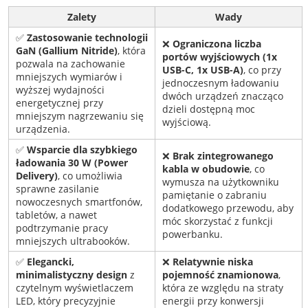
Zalety
Wady
✅
Zastosowanie technologii
❌
Ograniczona liczba
GaN (Gallium Nitride)
, która
portów wyjściowych (1x
pozwala na zachowanie
USB-C, 1x USB-A)
, co przy
mniejszych wymiarów i
jednoczesnym ładowaniu
wyższej wydajności
dwóch urządzeń znacząco
energetycznej przy
dzieli dostępną moc
mniejszym nagrzewaniu się
wyjściową.
urządzenia.
✅
Wsparcie dla szybkiego
❌
Brak zintegrowanego
ładowania 30 W (Power
kabla w obudowie
, co
Delivery)
, co umożliwia
wymusza na użytkowniku
sprawne zasilanie
pamiętanie o zabraniu
nowoczesnych smartfonów,
dodatkowego przewodu, aby
tabletów, a nawet
móc skorzystać z funkcji
podtrzymanie pracy
powerbanku.
mniejszych ultrabooków.
✅
Elegancki,
❌
Relatywnie niska
minimalistyczny design
z
pojemność znamionowa
,
czytelnym wyświetlaczem
która ze względu na straty
LED, który precyzyjnie
energii przy konwersji