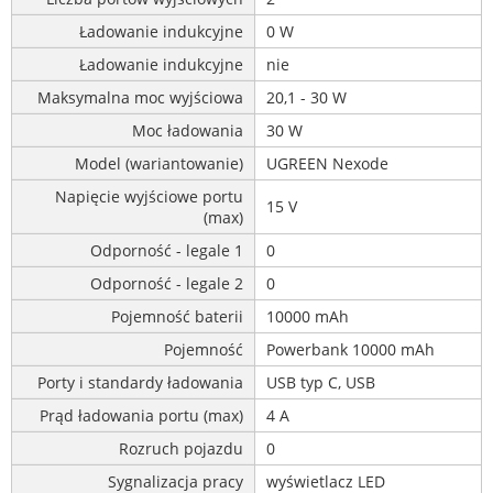
Ładowanie indukcyjne
0 W
Ładowanie indukcyjne
nie
Maksymalna moc wyjściowa
20,1 - 30 W
Moc ładowania
30 W
Model (wariantowanie)
UGREEN Nexode
Napięcie wyjściowe portu
15 V
(max)
Odporność - legale 1
0
Odporność - legale 2
0
Pojemność baterii
10000 mAh
Pojemność
Powerbank 10000 mAh
Porty i standardy ładowania
USB typ C, USB
Prąd ładowania portu (max)
4 A
Rozruch pojazdu
0
Sygnalizacja pracy
wyświetlacz LED