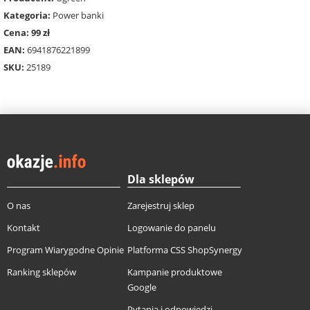
Kategoria:
Power banki
Cena: 99 zł
EAN:
6941876221899
SKU:
25189
Dla sklepów
O nas
Zarejestruj sklep
Kontakt
Logowanie do panelu
Program Wiarygodne Opinie
Platforma CSS ShopSynergy
Ranking sklepów
Kampanie produktowe
Google
Pytania i odpowiedzi