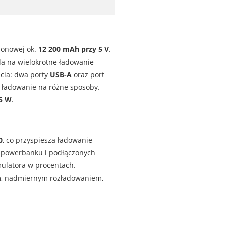
ionowej ok.
12 200 mAh przy 5 V
.
la na wielokrotne ładowanie
ścia: dwa porty
USB-A
oraz port
e ładowanie na różne sposoby.
5 W
.
0
, co przyspiesza ładowanie
e powerbanku i podłączonych
ulatora w procentach.
m, nadmiernym rozładowaniem,