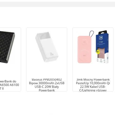
Baseus PPBD050402
3mk Mocny Powerbank
werBank do
Bipow 30000mAh 2xUSB
PastelUp 10,000mAh Qi
 A6500 A6100
USB-C 20W Biały
22.5W Kabel USB-
 II
Powerbank
C/Lightning różowy