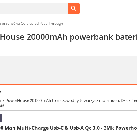
przenośna Qc plus pd Pass-Through
House 20000mAh powerbank bateria
y
k PowerHouse 20 000 mAh to niezawodny towarzysz mobilności. Dzięki techn
wiń
0 Mah Multi-Charge Usb-C & Usb-A Qc 3.0 - 3Mk Powerh