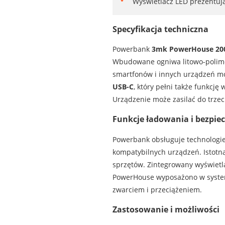
Wyświetlacz LED prezentują
Specyfikacja techniczna
Powerbank
3mk PowerHouse 20
Wbudowane ogniwa litowo-polime
smartfonów i innych urządzeń 
USB-C
, który pełni także funkcj
Urządzenie może zasilać do trze
Funkcje ładowania i bezpie
Powerbank obsługuje technologi
kompatybilnych urządzeń. Istotną
sprzętów. Zintegrowany wyświetl
PowerHouse wyposażono w syste
zwarciem i przeciążeniem.
Zastosowanie i możliwości