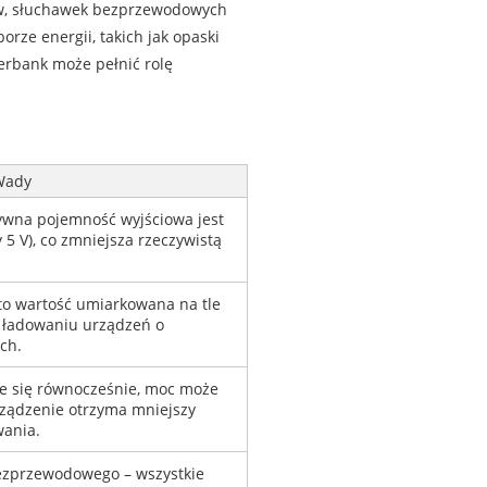
ów, słuchawek bezprzewodowych
rze energii, takich jak opaski
erbank może pełnić rolę
Wady
ywna pojemność wyjściowa jest
5 V), co zmniejsza rzeczywistą
o wartość umiarkowana na tle
y ładowaniu urządzeń o
ch.
e się równocześnie, moc może
rządzenie otrzyma mniejszy
wania.
bezprzewodowego – wszystkie