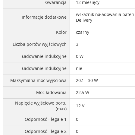
Gwarancja
12 miesięcy
wskaźnik naładowania baterii
Informacje dodatkowe
Delivery
Kolor
czarny
Liczba portów wyjściowych
3
Ładowanie indukcyjne
0 W
Ładowanie indukcyjne
nie
Maksymalna moc wyjściowa
20,1 - 30 W
Moc ładowania
22,5 W
Napięcie wyjściowe portu
12 V
(max)
Odporność - legale 1
0
Odporność - legale 2
0