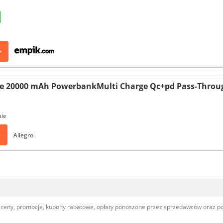
>
 20000 mAh PowerbankMulti Charge Qc+pd Pass-Throu
pie
>
Allegro
, ceny, promocje, kupony rabatowe, opłaty ponoszone przez sprzedawców oraz 