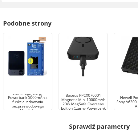
Podobne strony
3MK MagSynergy
Baseus PPCX070001
Powerbank 5000mAh z
Newell Po
Magnetic Mini 10000mAh
funkcją ładowania
Sony A6300
20W MagSafe Overseas
bezprzewodowego
A7
Edition Czarny Powerbank
MagSafe
Sprawdź parametry