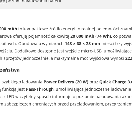
cy poziom naładowania baterii.
000 mAh
to kompaktowe źródło energii o realnej pojemności znam
rowe oferują pojemność całkowitą
20 000 mAh (74 Wh)
, co pozwa
mobilnych. Obudowa o wymiarach
143 × 68 × 28 mm
mieści trzy wyj
ę wejścia. Dodatkowo dostępne jest wejście micro-USB, umożliwiając
ch sprzętów jednocześnie, a maksymalna moc wyjściowa wynosi
22,
czeństwa
e szybkiego ładowania
Power Delivery (20 W)
oraz
Quick Charge 3.
 funkcją jest
Pass-Through
, umożliwiająca jednoczesne ładowani
acz LED w czytelny sposób informuje o poziomie naładowania akum
m zabezpieczeń chroniących przed przeładowaniem, przegrzanie