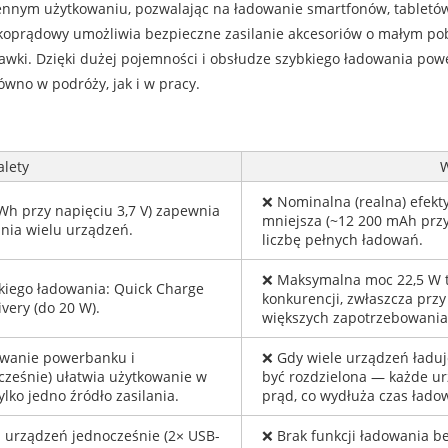
iennym użytkowaniu, pozwalając na ładowanie smartfonów, tablet
koprądowy umożliwia bezpieczne zasilanie akcesoriów o małym pobo
awki. Dzięki dużej pojemności i obsłudze szybkiego ładowania pow
ówno w podróży, jak i w pracy.
alety
❌ Nominalna (realna) efekt
h przy napięciu 3,7 V) zapewnia
mniejsza (~12 200 mAh przy 
nia wielu urządzeń.
liczbę pełnych ładowań.
❌ Maksymalna moc 22,5 W t
kiego ładowania: Quick Charge
konkurencji, zwłaszcza prz
ivery (do 20 W).
większych zapotrzebowania
wanie powerbanku i
❌ Gdy wiele urządzeń ładuj
ześnie) ułatwia użytkowanie w
być rozdzielona — każde u
ylko jedno źródło zasilania.
prąd, co wydłuża czas łado
 urządzeń jednocześnie (2× USB-
❌ Brak funkcji ładowania 