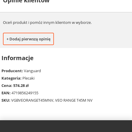
Opinie klientów
Oceń produkt i pomóż innym klientom w wyborze.
+ Dodaj pierwszą opinię
Informacje
Producent:
Vanguard
Kategoria:
Plecaki
Cena: 574.28 zł
EAN:
4719856249155
SKU:
VGBVEORANGET45MNV, VEO RANGE T45M NV