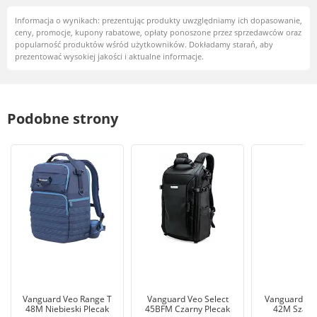
Informacja o wynikach: prezentując produkty uwzględniamy ich dopasowanie,
ceny, promocje, kupony rabatowe, opłaty ponoszone przez sprzedawców oraz
popularność produktów wśród użytkowników. Dokładamy starań, aby
prezentować wysokiej jakości i aktualne informacje.
Podobne strony
Vanguard Veo Range T
Vanguard Veo Select
Vanguard VE
48M Niebieski Plecak
45BFM Czarny Plecak
42M Szary 