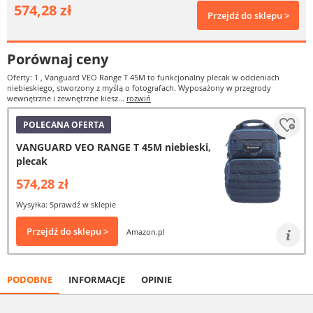
574,28 zł
Przejdź do sklepu >
Porównaj ceny
Oferty: 1
, Vanguard VEO Range T 45M to funkcjonalny plecak w odcieniach
niebieskiego, stworzony z myślą o fotografach. Wyposażony w przegrody
wewnętrzne i zewnętrzne kiesz...
rozwiń
POLECANA OFERTA
VANGUARD VEO RANGE T 45M niebieski,
plecak
574,28 zł
Wysyłka: Sprawdź w sklepie
Przejdź do sklepu >
Amazon.pl
PODOBNE
INFORMACJE
OPINIE