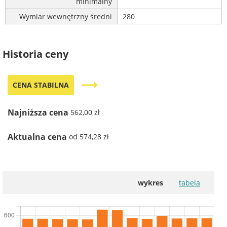
minimalny
Wymiar wewnętrzny średni
280
Historia ceny
trending_flat
CENA STABILNA
Najniższa cena
562,00 zł
Aktualna cena
od 574,28 zł
wykres
tabela