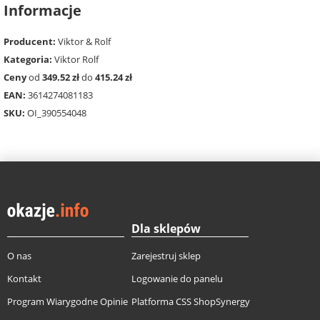
Informacje
Producent:
Viktor & Rolf
Kategoria:
Viktor Rolf
Ceny
od
349.52 zł
do
415.24 zł
EAN:
3614274081183
SKU:
OI_390554048
Dla sklepów
O nas
Zarejestruj sklep
Kontakt
Logowanie do panelu
Program Wiarygodne Opinie
Platforma CSS ShopSynergy