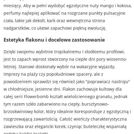
miesięcy. Aby w pełni wydobyć egzotyczne nuty mango i kokosa,
perfumy najlepiej aplikować na rozgrzane punkty pulsacyjne
ciała, takie jak dekolt, kark oraz wewnętrzna strona
nadgarstków, co ułatwi zapachowi piękną ewolucję.
Estetyka flakonu i docelowe zastosowanie
Dzięki swojemu wybitnie tropikalnemu i słodkiemu profilowi,
jest to zapach wprost stworzony na ciepłe dni pory wiosenno-
letniej. Stanowi doskonały wybór na wakacyjne wyjazdy,
imprezy na plaży czy popołudniowe spacery, ale z
powodzeniem sprawdzi się również jako "poprawiacz nastroju"
w chłodniejsze, jesienne dni. Flakon zachowuje kultowy dla
całej serii Flowerbomb kształt wielościennego granatu, jednak
tym razem szkło zabarwiono na ciepły, bursztynowo-
brzoskwiniowy kolor, który idealnie koresponduje z egzotyczną i
rozgrzewającą zawartością. Całość wieńczy charakterystyczna
zawieszka oraz elegancki korek, czyniąc buteleczkę wspaniałą
ozdobą każdej toaletki.