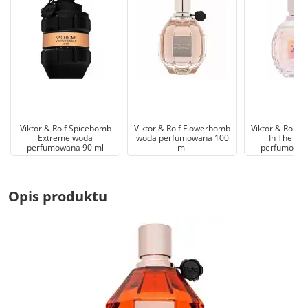
Viktor & Rolf Spicebomb
Viktor & Rolf Flowerbomb
Viktor & Rolf 
Extreme woda
woda perfumowana 100
In The Sk
perfumowana 90 ml
ml
perfumowan
Opis produktu