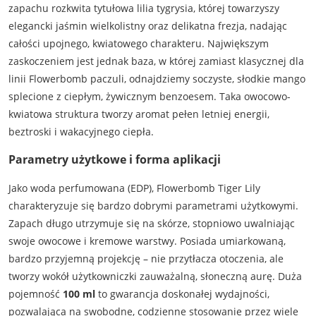
zapachu rozkwita tytułowa lilia tygrysia, której towarzyszy
elegancki jaśmin wielkolistny oraz delikatna frezja, nadając
całości upojnego, kwiatowego charakteru. Największym
zaskoczeniem jest jednak baza, w której zamiast klasycznej dla
linii Flowerbomb paczuli, odnajdziemy soczyste, słodkie mango
splecione z ciepłym, żywicznym benzoesem. Taka owocowo-
kwiatowa struktura tworzy aromat pełen letniej energii,
beztroski i wakacyjnego ciepła.
Parametry użytkowe i forma aplikacji
Jako woda perfumowana (EDP), Flowerbomb Tiger Lily
charakteryzuje się bardzo dobrymi parametrami użytkowymi.
Zapach długo utrzymuje się na skórze, stopniowo uwalniając
swoje owocowe i kremowe warstwy. Posiada umiarkowaną,
bardzo przyjemną projekcję – nie przytłacza otoczenia, ale
tworzy wokół użytkowniczki zauważalną, słoneczną aurę. Duża
pojemność
100 ml
to gwarancja doskonałej wydajności,
pozwalająca na swobodne, codzienne stosowanie przez wiele