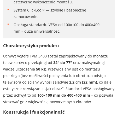
estetyczne wykończenie montażu.
System ClickLoc™ — szybkie i bezpieczne
zamocowanie.
Obsługa standardu VESA od 100×100 do 400×400
mm – duża uniwersalność.
Charakterystyka produktu
Uchwyt Vogel’s TVM 3403 został zaprojektowany do montażu
telewizorów o przekątnej od
32″ do 77″
oraz maksymalnej
wadze urządzenia
50 kg
. Przewidziany jest do montażu
płaskiego (bez możliwości pochylenia lub obrotu), a odstęp
telewizora od ściany wynosi zaledwie
2,2 cm (22 mm)
, co daje
estetyczne rozwiązanie „jak obraz”. Standard VESA obsługiwany
przez uchwyt to od
100×100 mm do 400×400 mm
– co pozwala
stosować go z większością nowoczesnych ekranów.
Konstrukcja i funkcjonalność