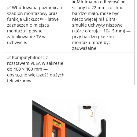
❌ Minimalna odległość od
✅ Wbudowana poziomica i
ściany to 22 mm, co choć
szablon montażowy oraz
bardzo mało, może być
funkcja ClickLoc™ - łatwe
nieco więcej niż ultra-
zaznaczenie miejsca
smukłe uchwyty niszowe
montażu i pewne
(które oferują ~10-15 mm) —
zablokowanie TV w
przy bardzo płaskim
uchwycie.
montażu może być
zauważalne.
✅ Kompatybilność z
rozstawem VESA w zakresie
do 400 × 400 mm —
obsługuje większość dużych
telewizorów.