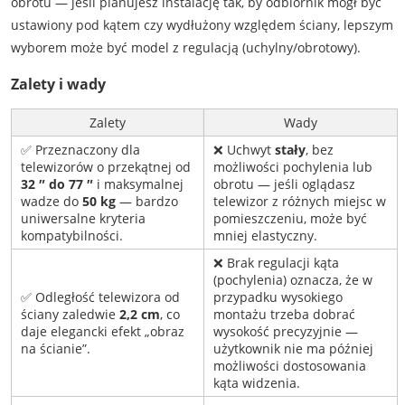
obrotu — jeśli planujesz instalację tak, by odbiornik mógł być
ustawiony pod kątem czy wydłużony względem ściany, lepszym
wyborem może być model z regulacją (uchylny/obrotowy).
Zalety i wady
Zalety
Wady
✅ Przeznaczony dla
❌ Uchwyt
stały
, bez
telewizorów o przekątnej od
możliwości pochylenia lub
32 ″ do 77 ″
i maksymalnej
obrotu — jeśli oglądasz
wadze do
50 kg
— bardzo
telewizor z różnych miejsc w
uniwersalne kryteria
pomieszczeniu, może być
kompatybilności.
mniej elastyczny.
❌ Brak regulacji kąta
(pochylenia) oznacza, że w
✅ Odległość telewizora od
przypadku wysokiego
ściany zaledwie
2,2 cm
, co
montażu trzeba dobrać
daje elegancki efekt „obraz
wysokość precyzyjnie —
na ścianie”.
użytkownik nie ma później
możliwości dostosowania
kąta widzenia.