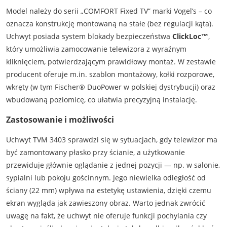
Model należy do serii „COMFORT Fixed TV” marki Vogel’s – co
oznacza konstrukcję montowaną na stałe (bez regulacji kąta).
Uchwyt posiada system blokady bezpieczeństwa
ClickLoc™
,
który umożliwia zamocowanie telewizora z wyraźnym
kliknięciem, potwierdzającym prawidłowy montaż. W zestawie
producent oferuje m.in. szablon montażowy, kołki rozporowe,
wkręty (w tym Fischer® DuoPower w polskiej dystrybucji) oraz
wbudowaną poziomicę, co ułatwia precyzyjną instalację.
Zastosowanie i możliwości
Uchwyt TVM 3403 sprawdzi się w sytuacjach, gdy telewizor ma
być zamontowany płasko przy ścianie, a użytkowanie
przewiduje głównie oglądanie z jednej pozycji — np. w salonie,
sypialni lub pokoju gościnnym. Jego niewielka odległość od
ściany (22 mm) wpływa na estetykę ustawienia, dzięki czemu
ekran wygląda jak zawieszony obraz. Warto jednak zwrócić
uwagę na fakt, że uchwyt nie oferuje funkcji pochylania czy