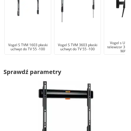
Vogel s Uchw
Vogel S TVM 1603 płaski
Vogel S TVM 3603 płaski
telewizor 32 
uchwyt do TV 55 -100
uchwyt do TV 55 -100
MA30
Sprawdź parametry