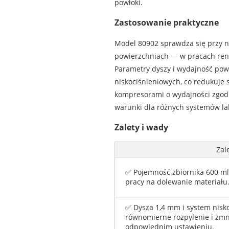
powłoki.
Zastosowanie praktyczne
Model 80902 sprawdza się przy n
powierzchniach — w pracach ren
Parametry dyszy i wydajność powi
niskociśnieniowych, co redukuje 
kompresorami o wydajności zgod
warunki dla różnych systemów lak
Zalety i wady
Zal
✅ Pojemność zbiornika 600 m
pracy na dolewanie materiału
✅ Dysza 1,4 mm i system nisk
równomierne rozpylenie i zmni
odpowiednim ustawieniu.