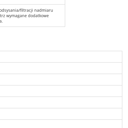
sysania/filtracji nadmiaru
ątrz wymagane dodatkowe
a.