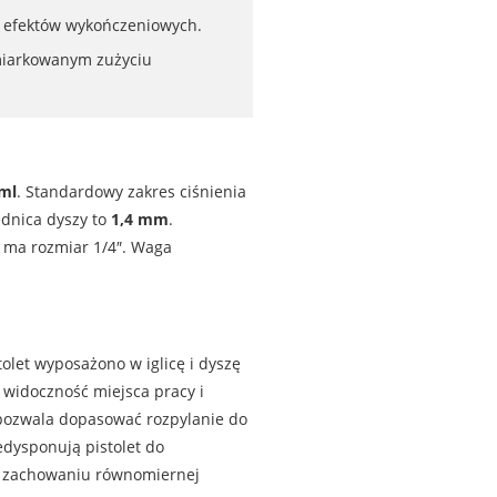
 i efektów wykończeniowych.
miarkowanym zużyciu
ml
. Standardowy zakres ciśnienia
ednica dyszy to
1,4 mm
.
e ma rozmiar 1/4″. Waga
olet wyposażono w iglicę i dyszę
 widoczność miejsca pracy i
a pozwala dopasować rozpylanie do
edysponują pistolet do
zy zachowaniu równomiernej