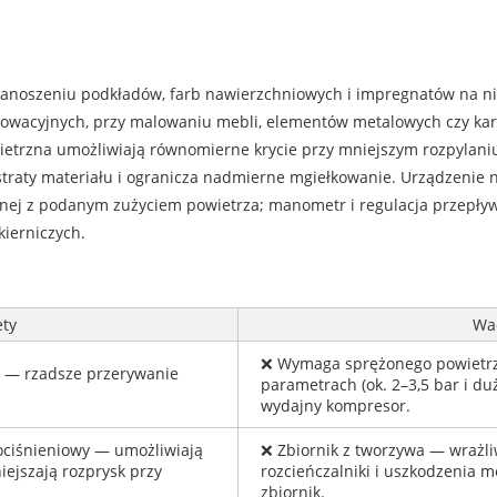
anoszeniu podkładów, farb nawierzchniowych i impregnatów na nie
owacyjnych, przy malowaniu mebli, elementów metalowych czy kar
etrzna umożliwiają równomierne krycie przy mniejszym rozpylaniu 
straty materiału i ogranicza nadmierne mgiełkowanie. Urządzenie 
nej z podanym zużyciem powietrza; manometr i regulacja przepły
ierniczych.
ety
Wa
❌ Wymaga sprężonego powietrz
l — rzadsze przerywanie
parametrach (ok. 2–3,5 bar i d
.
wydajny kompresor.
ociśnieniowy — umożliwiają
❌ Zbiornik z tworzywa — wrażl
ejszają rozprysk przy
rozcieńczalniki i uszkodzenia 
zbiornik.