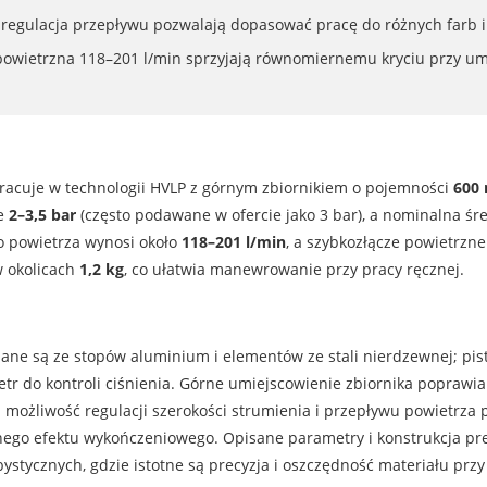
 i regulacja przepływu pozwalają dopasować pracę do różnych farb
powietrzna 118–201 l/min sprzyjają równomiernemu kryciu przy u
pracuje w technologii HVLP z górnym zbiornikiem o pojemności
600 
le
2–3,5 bar
(często podawane w ofercie jako 3 bar), a nominalna śr
 powietrza wynosi około
118–201 l/min
, a szybkozłącze powietrzn
w okolicach
1,2 kg
, co ułatwia manewrowanie przy pracy ręcznej.
ne są ze stopów aluminium i elementów ze stali nierdzewnej; pist
tr do kontroli ciśnienia. Górne umiejscowienie zbiornika poprawia
a możliwość regulacji szerokości strumienia i przepływu powietrz
nego efektu wykończeniowego. Opisane parametry i konstrukcja pr
ystycznych, gdzie istotne są precyzja i oszczędność materiału pr