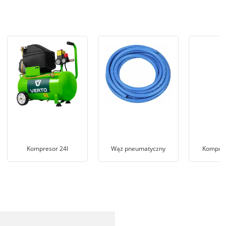
Kompresor 24l
Wąż pneumatyczny
Kompres