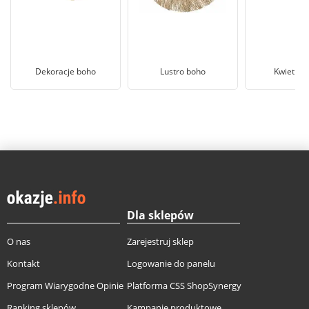
Dekoracje boho
Lustro boho
Kwietnik
Dla sklepów
O nas
Zarejestruj sklep
Kontakt
Logowanie do panelu
Program Wiarygodne Opinie
Platforma CSS ShopSynergy
Ranking sklepów
Kampanie produktowe