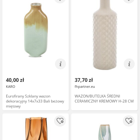
40,00 zł
37,70 zł
KARO
fhpartner.eu
Eurofirany Szklany wazon
WAZON/BUTELKA ŚREDNI
dekoracyjny 14x7x33 Bali beżowy
CERAMICZNY KREMOWY H-28 CM
miętowy