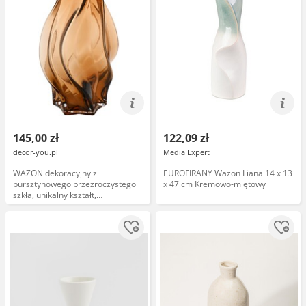
145,00 zł
122,09 zł
decor-you.pl
Media Expert
WAZON dekoracyjny z
EUROFIRANY Wazon Liana 14 x 13
bursztynowego przezroczystego
x 47 cm Kremowo-miętowy
szkła, unikalny kształt,
nowoczesny styl