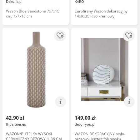
Dekoria.pl
KARO
Wazon Blue Sandstone 7x7x15
Eurofirany Wazon dekoracyjny
cm, 7x7x15 cm
14x9x35 Riso kremowy
42,90 zł
149,00 zł
fhpartner.eu
decor-you.pl
WAZON/BUTELKA WYSOKI
WAZON DEKORACYJNY biało-
CERAMICZNY BEŻOWY H-36 CM
brązowy, kształt fali piasku,