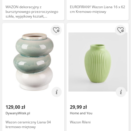
WAZON dekoracyjny z
EUROFIRANY Wazon Liana 16 x 62
bursztynowego przezroczystego
cm Kremowo-miętowy
szkła, wyjątkowy kształt,
nowoczesny styl
129,00 zł
29,99 zł
DywanyWitek.pl
Home and You
Wazon ceramiczny Liana 04
Wazon Rileni
kremowo-miętowy