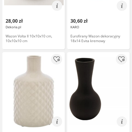
28,00 zł
30,60 zł
Dekoria.pl
KARO
Wazon Volta II 10x10x10 cm,
Eurofirany Wazon dekoracyjny
10x10x10 cm
18x14 Evita kremowy