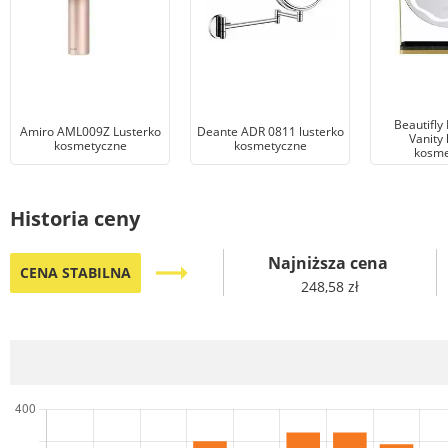
Beautifly
Amiro AML009Z Lusterko
Deante ADR 0811 lusterko
Vanity 
kosmetyczne
kosmetyczne
kosme
Historia ceny
Najniższa cena
trending_flat
CENA STABILNA
248,58 zł