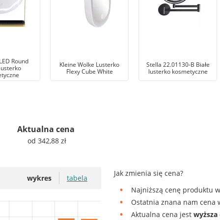
 LED Round
Kleine Wolke Lusterko
Stella 22.01130-B Białe
lusterko
Flexy Cube White
lusterko kosmetyczne
tyczne
Aktualna cena
od 342,88 zł
Jak zmienia się cena?
wykres
tabela
Najniższą cenę produktu w
Ostatnia znana nam cena w
Aktualna cena jest
wyższa 