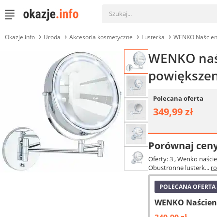
Okazje.info
Uroda
Akcesoria kosmetyczne
Lusterka
WENKO Naścienn
WENKO naśc
powiększen
Polecana oferta
349,99 zł
Porównaj cen
Oferty: 3
, Wenko naście
Obustronne lusterk...
r
POLECANA OFERTA
WENKO Naścienn