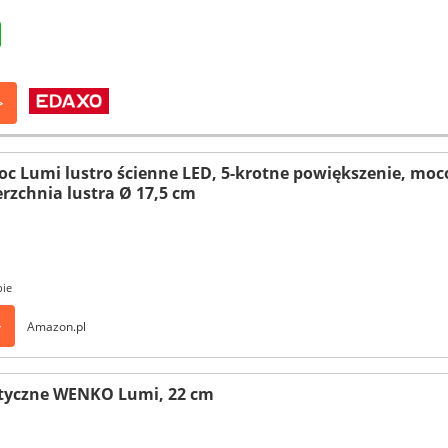
>
 Lumi lustro ścienne LED, 5-krotne powiększenie, moco
rzchnia lustra Ø 17,5 cm
pie
>
Amazon.pl
tyczne WENKO Lumi, 22 cm