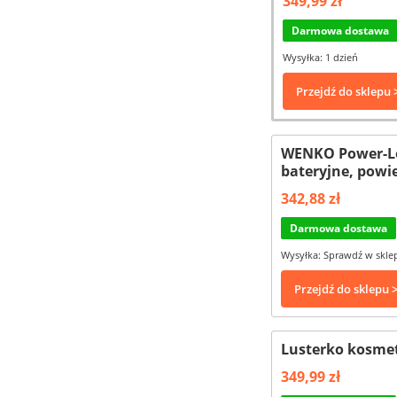
349,99 zł
Darmowa dostawa
Wysyłka: 1 dzień
Przejdź do sklepu 
WENKO Power-Loc
bateryjne, powie
342,88 zł
Darmowa dostawa
Wysyłka: Sprawdź w skle
Przejdź do sklepu 
Lusterko kosme
349,99 zł