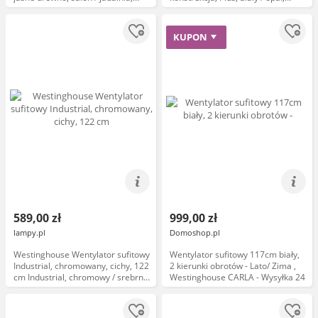
drewno, nowoczesny
salon / jadalnia, drewno,
industrialny
KUPON
589,00 zł
999,00 zł
lampy.pl
Domoshop.pl
Westinghouse Wentylator sufitowy
Wentylator sufitowy 117cm biały,
Industrial, chromowany, cichy, 122
2 kierunki obrotów - Lato/ Zima ,
cm Industrial, chromowy / srebrny,
Westinghouse CARLA - Wysyłka 24
metal, nowoczesny