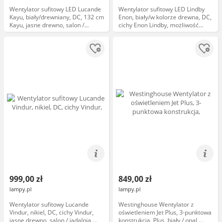
Wentylator sufitowy LED Lucande
Wentylator sufitowy LED Lindby
Kayu, biały/drewniany, DC, 132 cm
Enon, biały/w kolorze drewna, DC,
Kayu, jasne drewno, salon /
cichy Enon Lindby, możliwość
jadalnia, tworzywo sztuczne,
ściemniania, biały / opal, salon /
nowoczesny
jadalnia, metal, nowoczesny
999,00 zł
849,00 zł
lampy.pl
lampy.pl
Wentylator sufitowy Lucande
Westinghouse Wentylator z
Vindur, nikiel, DC, cichy Vindur,
oświetleniem Jet Plus, 3-punktowa
jasne drewno, salon / jadalnia,
konstrukcja, Plus, biały / opal,