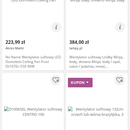
223,99 zł
384,00 zł
Akces-Markt
lampy.pl
No Name Wentylator sufitowy LED
Wentylator sufitowy Lindby Minja,
Domoletti Ceiling Fan Frost
biały, drewno Minja, biały / opal,
Dt1070c-550 96W
salon / jadalnia, metal,
nowoczesny
KUPON