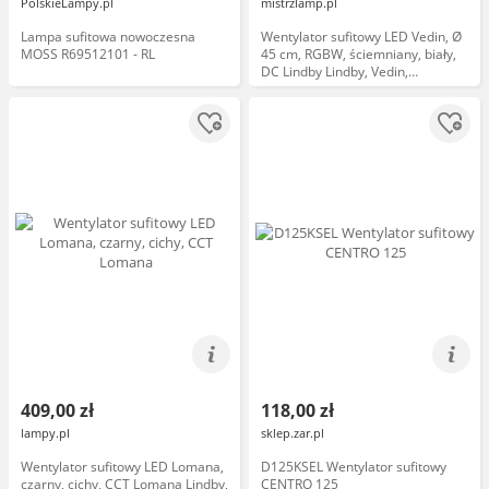
PolskieLampy.pl
mistrzlamp.pl
Lampa sufitowa nowoczesna
Wentylator sufitowy LED Vedin, Ø
MOSS R69512101 - RL
45 cm, RGBW, ściemniany, biały,
DC Lindby Lindby, Vedin,
ściemnialny, biały, salon,
tworzywo sztuczne, nowoczesny
409,00 zł
118,00 zł
lampy.pl
sklep.zar.pl
Wentylator sufitowy LED Lomana,
D125KSEL Wentylator sufitowy
czarny, cichy, CCT Lomana Lindby,
CENTRO 125