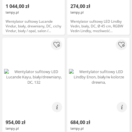
1 044,00 zł
274,00 zł
lampy.pl
lampy.pl
Wentylator sufitowy Lucande
Wentylator sufitowy LED Lindby
Vindur, biały, drewniany, DC, cichy
Vedin, biały, DC, Ø 45 cm, RGBW
Vindur, biały / opal, salon /
Vedin Lindby, możliwość
jadalnia, metal, nowoczesny
ściemniania, biały / opal, salon /
jadalnia, tworzywo sztuczne,
nowoczesny
954,00 zł
684,00 zł
lampy.pl
lampy.pl