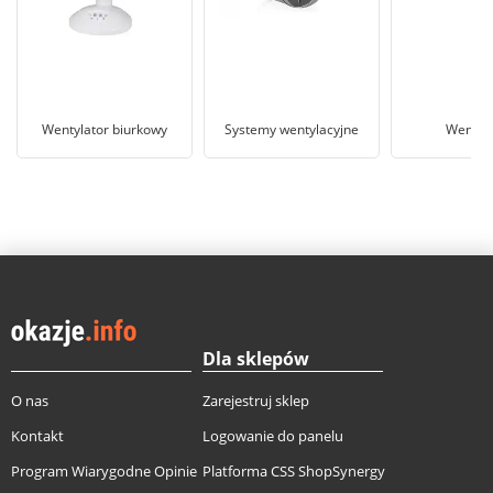
Wentylator biurkowy
Systemy wentylacyjne
Wentyla
Dla sklepów
O nas
Zarejestruj sklep
Kontakt
Logowanie do panelu
Program Wiarygodne Opinie
Platforma CSS ShopSynergy