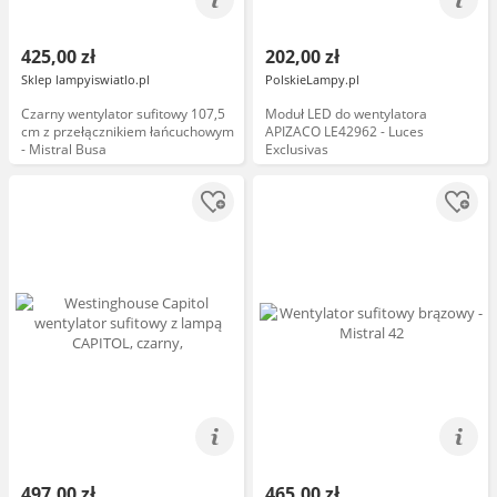
425,00 zł
202,00 zł
Sklep lampyiswiatlo.pl
PolskieLampy.pl
Czarny wentylator sufitowy 107,5
Moduł LED do wentylatora
cm z przełącznikiem łańcuchowym
APIZACO LE42962 - Luces
- Mistral Busa
Exclusivas
497,00 zł
465,00 zł