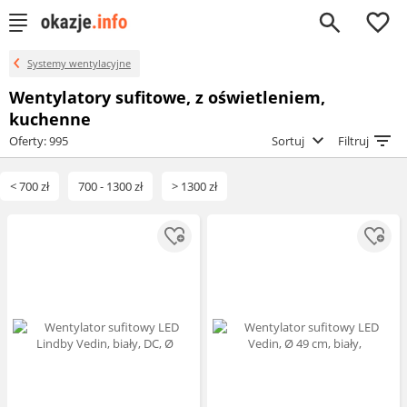
0
Systemy wentylacyjne
Wentylatory sufitowe, z oświetleniem,
kuchenne
Oferty: 995
Sortuj
Filtruj
< 700 zł
700 - 1300 zł
> 1300 zł