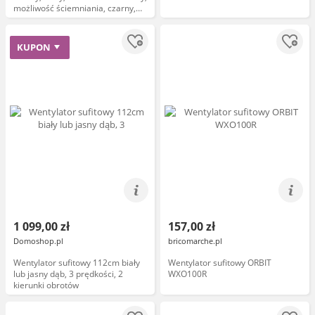
możliwość ściemniania, czarny,
salon / jadalnia, aluminium,
nowoczesny
KUPON
1 099,00 zł
157,00 zł
Domoshop.pl
bricomarche.pl
Wentylator sufitowy 112cm biały
Wentylator sufitowy ORBIT
lub jasny dąb, 3 prędkości, 2
WXO100R
kierunki obrotów