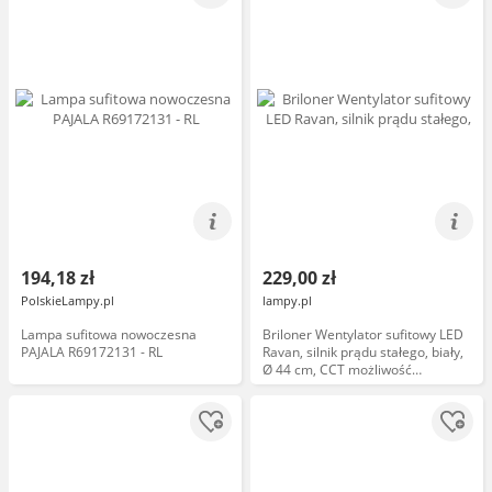
194,18 zł
229,00 zł
PolskieLampy.pl
lampy.pl
Lampa sufitowa nowoczesna
Briloner Wentylator sufitowy LED
PAJALA R69172131 - RL
Ravan, silnik prądu stałego, biały,
Ø 44 cm, CCT możliwość
ściemniania, biały / opal, sypialnia,
tworzywo sztuczne, nowoczesny