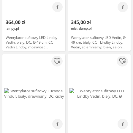
364,00 zł
345,00 zł
lampy.pl
mistrzlamp.pl
Wentylator sufitowy LED Lindby
Wentylator sufitowy LED Vedin, Ø
Vedin, biały, DC, Ø 49 cm, CCT
49 cm, biały, CCT Lindby Lindby,
Vedin Lindby, możliwość
Vedin, ściemnialny, biały, salon,
ściemniania, biały / opal, salon /
tworzywo sztuczne, nowoczesny
jadalnia, tworzywo sztuczne,
nowoczesny