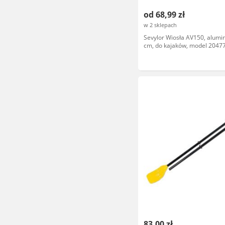
od 68,99 zł
w 2 sklepach
Sevylor Wiosła AV150, alumi
cm, do kajaków, model 2047
83,00 zł