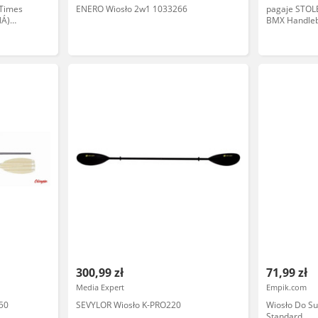
 Times
ENERO Wiosło 2w1 1033266
pagaje STOLE
NÁ)
BMX Handle
WHITE) rozm
300,99 zł
71,99 zł
Media Expert
Empik.com
50
SEVYLOR Wiosło K-PRO220
Wiosło Do S
Standard