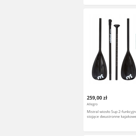
259,00 zł
Allegro
Mistral wiosło Sup 2-funkcyj
stojące dwustronne kajakow