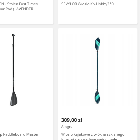
N - Stolen Fast Times
SEVYLOR Wiosło Kb-Hobby250
bar Pad (LAVENDER
iar: OS
309,00 zł
Allegro
up Paddleboard Master
Wiosło kajakowe z włókna szklanego
Jobe lekkie składane wytrzymałe