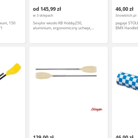
od 145,99 zł
46,00 zł
w 3 sklepach
Snowbitch.pl
nium, 150
Sevylor wiosło KB Hobby250,
pagaje STOLE
71
aluminium, ergonomiczny uchwyt,
BMX Handleb
długość 150cm
OS
129,00 zł
46,00 zł