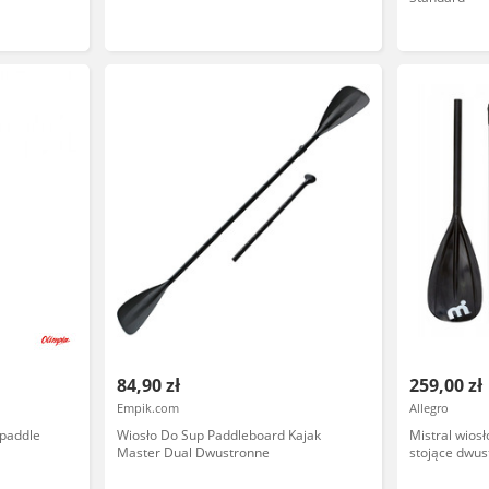
84,90 zł
259,00 zł
Empik.com
Allegro
 paddle
Wiosło Do Sup Paddleboard Kajak
Mistral wios
Master Dual Dwustronne
stojące dwu