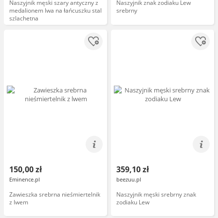
Naszyjnik męski szary antyczny z
Naszyjnik znak zodiaku Lew
medalionem lwa na łańcuszku stal
srebrny
szlachetna
150,00 zł
359,10 zł
Eminence.pl
beezuu.pl
Zawieszka srebrna nieśmiertelnik
Naszyjnik męski srebrny znak
z lwem
zodiaku Lew