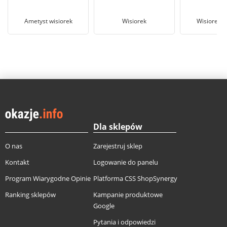
Ametyst wisiorek
Wisiorek
Wisiorek c
Dla sklepów
O nas
Zarejestruj sklep
Kontakt
Logowanie do panelu
Program Wiarygodne Opinie
Platforma CSS ShopSynergy
Ranking sklepów
Kampanie produktowe
Google
Pytania i odpowiedzi