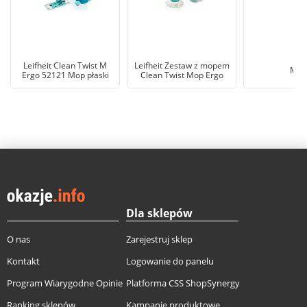
Leifheit Clean Twist M
Leifheit Zestaw z mopem
Mop
Ergo 52121 Mop płaski
Clean Twist Mop Ergo
Dla sklepów
O nas
Zarejestruj sklep
Kontakt
Logowanie do panelu
Program Wiarygodne Opinie
Platforma CSS ShopSynergy
Ranking sklepów
Kampanie produktowe