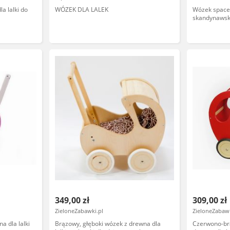
a lalki do
WÓZEK DLA LALEK
Wózek spacer
skandynawsk
349,00 zł
309,00 zł
ZieloneZabawki.pl
ZieloneZabawk
a dla lalki
Brązowy, głęboki wózek z drewna dla
Czerwono-br