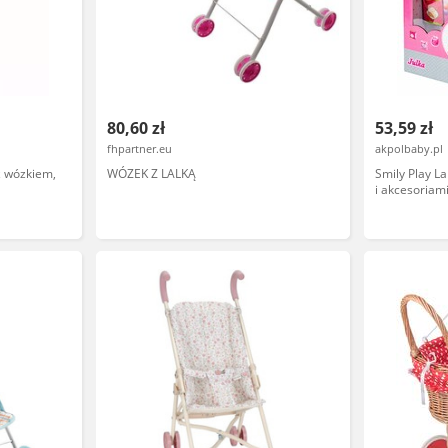
80,60 zł
53,59 zł
fhpartner.eu
akpolbaby.pl
z wózkiem,
WÓZEK Z LALKĄ
Smily Play L
i akcesoriam