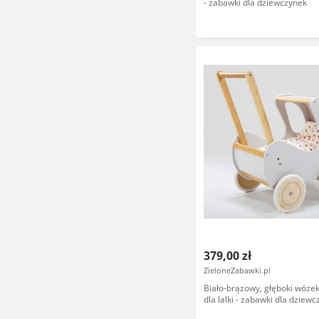
- zabawki dla dziewczynek
379,00 zł
ZieloneZabawki.pl
Biało-brązowy, głęboki wóze
dla lalki - zabawki dla dziew