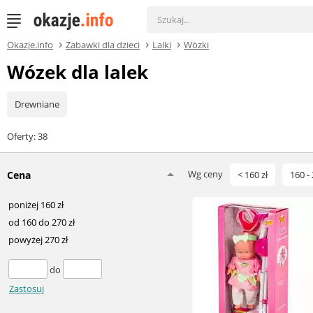
Okazje.info
Zabawki dla dzieci
Lalki
Wózki
Wózek dla lalek
Drewniane
Oferty: 38
Wg ceny
Cena
< 160 zł
160 - 
poniżej 160 zł
od 160 do 270 zł
powyżej 270 zł
do
Zastosuj