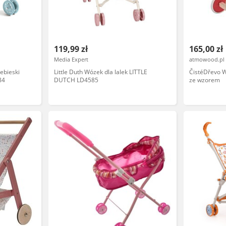
119,99 zł
165,00 zł
Media Expert
atmowood.pl
ebieski
Little Duth Wózek dla lalek LITTLE
ČistéDřevo W
84
DUTCH LD4585
ze wzorem