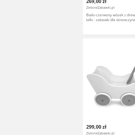
269,00 zł
ZieloneZabawki.pl
Biało-czerwony wózek z drew
lalki - zabawki dla dziewczyn
299,00 zł
ZieloneZabawki.pl