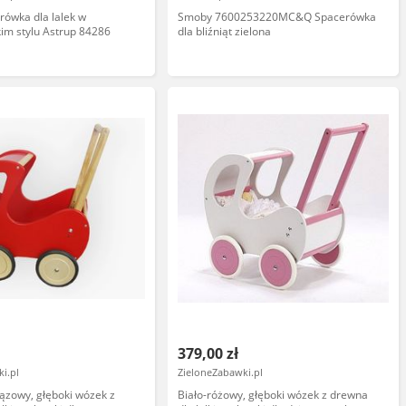
ówka dla lalek w
Smoby 7600253220MC&Q Spacerówka
im stylu Astrup 84286
dla bliźniąt zielona
379,00 zł
i.pl
ZieloneZabawki.pl
ązowy, głęboki wózek z
Biało-różowy, głęboki wózek z drewna