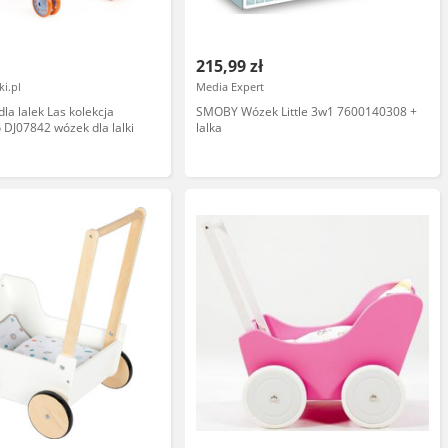
215,99 zł
i.pl
Media Expert
la lalek Las kolekcja
SMOBY Wózek Little 3w1 7600140308 +
DJ07842 wózek dla lalki
lalka