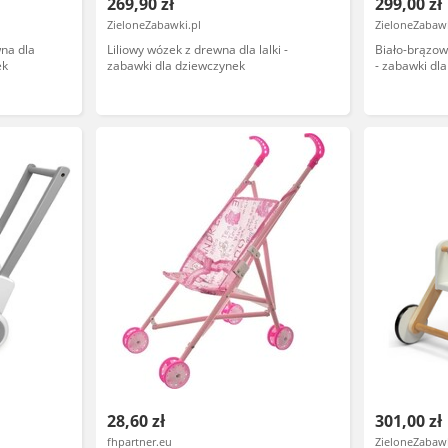
269,90 zł
299,00 zł
ZieloneZabawki.pl
ZieloneZabawk
na dla
Liliowy wózek z drewna dla lalki -
Biało-brązow
ek
zabawki dla dziewczynek
- zabawki dl
28,60 zł
301,00 zł
fhpartner.eu
ZieloneZabawk