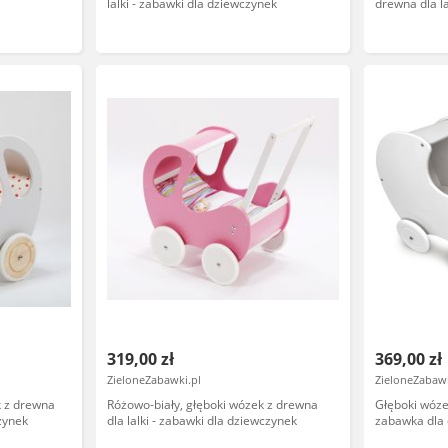
lalki - zabawki dla dziewczynek
drewna dla la
dziewczynek
319,00 zł
369,00 zł
ZieloneZabawki.pl
ZieloneZabawk
k z drewna
Różowo-biały, głęboki wózek z drewna
Głęboki wóze
czynek
dla lalki - zabawki dla dziewczynek
zabawka dla