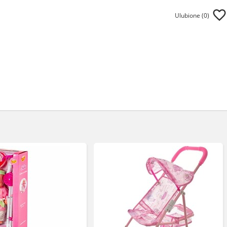
Ulubione (
0
)