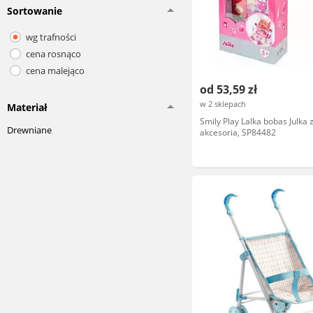
Sortowanie
wg trafności
cena rosnąco
cena malejąco
od 53,59 zł
w 2 sklepach
Materiał
Smily Play Lalka bobas Julka 
Drewniane
akcesoria, SP84482