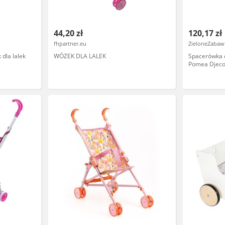
44,20 zł
120,17 zł
fhpartner.eu
ZieloneZabawk
 dla lalek
WÓZEK DLA LALEK
Spacerówka d
Pomea Djeco 