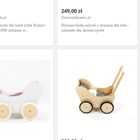
249,00 zł
i.pl
ZieloneZabawki.pl
ek dla lalek Little Button
Różowo-biały wózek z drewna dla lalki -
12496 zabawa w
zabawki dla dziewczynek
ól