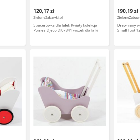
120,17 zł
190,19 zł
ZieloneZabawki.pl
ZieloneZabawk
Spacerówka dla lalek Kwiaty kolekcja
Drewniany wóz
Pomea Djeco DJ07841 wózek dla lalki
Small Foot 
odgrywanie r