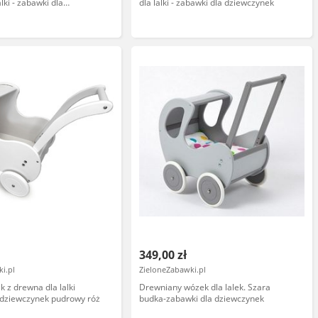
lki - zabawki dla
dla lalki - zabawki dla dziewczynek
349,00 zł
i.pl
ZieloneZabawki.pl
k z drewna dla lalki
Drewniany wózek dla lalek. Szara
 dziewczynek pudrowy róż
budka-zabawki dla dziewczynek