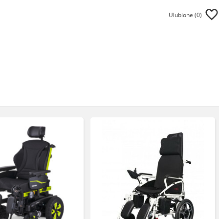
Ulubione (
0
)