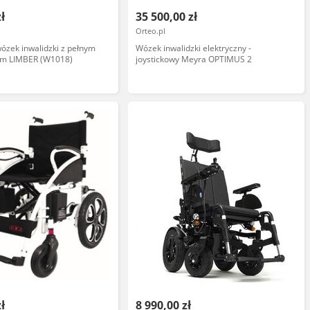
zł
35 500,00 zł
Orteo.pl
wózek inwalidzki z pełnym
Wózek inwalidzki elektryczny -
m LIMBER (W1018)
joystickowy Meyra OPTIMUS 2
zł
8 990,00 zł