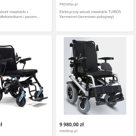
PROlifter.pl
ózek inwalidzki z
Elektryczny wózek inwalidzki TURIOS
dłokietnikami i pasem
Vermeiren (terenowo-pokojowy)
wa - płynne sterowanie,
strukcja (AT52304)
zł
9 980,00 zł
medikop.pl