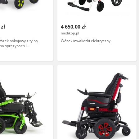
 zł
4 650,00 zł
medikop.pl
wózek pokojowy z tylną
Wózek inwalidzki elektryczny
na sprężynach i
 podłokietnikami - żelowe
 napęd tylny, zdejmowane