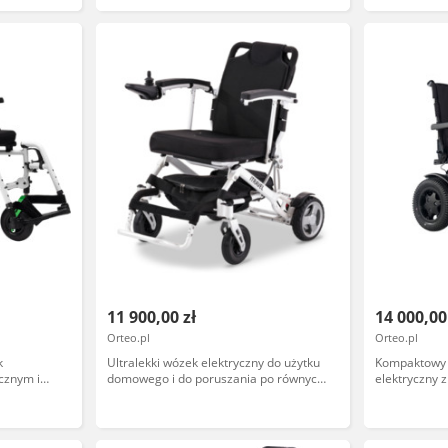
sterowanie V
11 900,00 zł
14 000,00
Orteo.pl
Orteo.pl
k
Ultralekki wózek elektryczny do użytku
Kompaktowy 
cznym i
domowego i do poruszania po równych
elektryczny 
e
powierzchniach - łatwy w transporcie -
duża stabiln
y w
kompaktowe wymiary, składana rama,
intuicyjne s
d