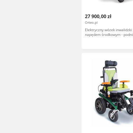
27 900,00 zł
Orteo.pl
Elektryczny wózek inwalidzki 
napędem środkowym - podn
centralny, tylne koło skrętne 
zwrotność, łatwość manewr
pomieszczeniach, wy