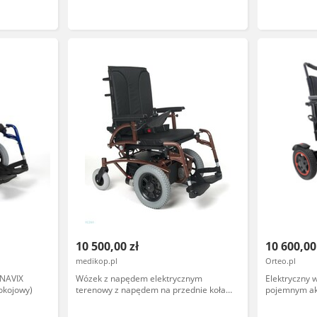
ową - dwa
owa rama o
10 500,00 zł
10 600,00
medikop.pl
Orteo.pl
 NAVIX
Wózek z napędem elektrycznym
Elektryczny w
okojowy)
terenowy z napędem na przednie koła
pojemnym ak
NAVIX FWD
składana kon
amortyzatory