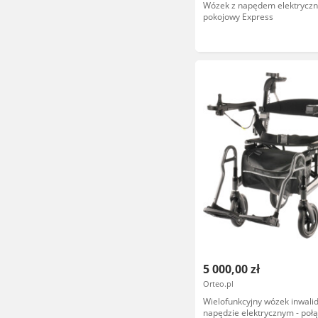
Wózek z napędem elektrycz
pokojowy Express
5 000,00 zł
Orteo.pl
Wielofunkcyjny wózek inwalid
napędzie elektrycznym - poł