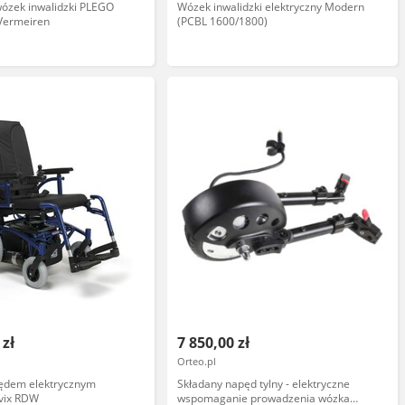
wózek inwalidzki PLEGO
Wózek inwalidzki elektryczny Modern
- Vermeiren
(PCBL 1600/1800)
 zł
7 850,00 zł
Orteo.pl
ędem elektrycznym
Składany napęd tylny - elektryczne
vix RDW
wspomaganie prowadzenia wózka