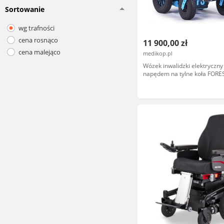
Sortowanie
wg trafności
cena rosnąco
11 900,00 zł
cena malejąco
medikop.pl
Wózek inwalidzki elektryczny
napędem na tylne koła FORE