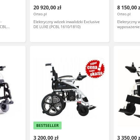
20 920,00 zł
8 150,00 
Orteo.pl
Orteo.pl
-
Elektryczny wózek inwalidzki Exclusive
Elektryczny 
PCBL
DE LUXE (PCBL 1610/1810)
wyposażenie
BESTSELLER
3 200,00 zł
3 350,00 