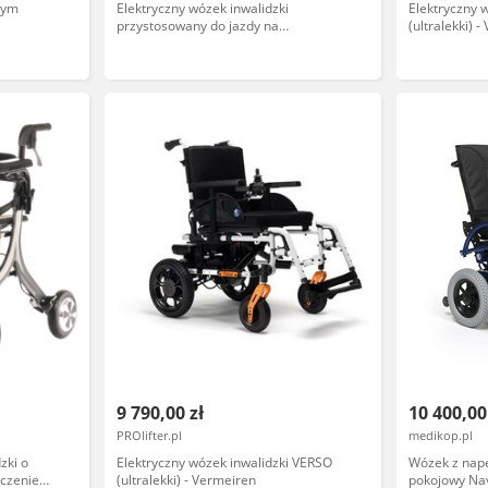
nym
Elektryczny wózek inwalidzki
Elektryczny 
przystosowany do jazdy na
(ultralekki) 
różnorodnych powierzchniach -
regulacja prędkości, wielofunkcyjny
joystick z wyświetlaczem LCD
9 790,00 zł
10 400,00
PROlifter.pl
medikop.pl
zki o
Elektryczny wózek inwalidzki VERSO
Wózek z nap
ączenie
(ultralekki) - Vermeiren
pokojowy Na