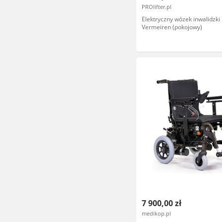
PROlifter.pl
Elektryczny wózek inwalidzk
Vermeiren (pokojowy)
7 900,00 zł
medikop.pl