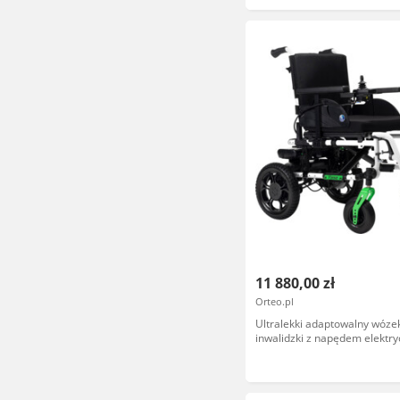
11 880,00 zł
Orteo.pl
Ultralekki adaptowalny wóze
inwalidzki z napędem elektry
systemem Click&Drive - duż
możliwości konfiguracji, łatw
transporcie (Vermeiren V