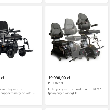
SI (Quickie Q
 zł
19 990,00 zł
PROlifter.pl
i zwrotny wózek
Elektryczny wózek inwalidzki SUPREMA
z napędem na tylne koła -
(pokojowy z windą) TGR
ość, mały promień skrętu,
terowanie (Quickie Q200R)