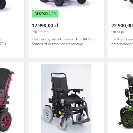
BESTSELLER
12 990,00 zł
22 900,00
PROlifter.pl
Orteo.pl
 z
Elektryczny wózek inwalidzki FOREST 3
Elektryczny 
ST 3
Standard Vermeiren (terenowo-
amortyzacją 
pokojowy)
regulowanymi
akumulatory,
i odchylane