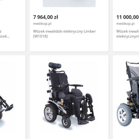
7 964,00 zł
11 000,00
medikop.pl
medikop.pl
z
Wózek inwalidzki elektryczny Limber
Wózek inwali
óżek
(W1018)
elektryczny
- duża
INITIAL
owania w