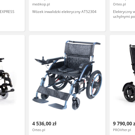
medikop.pl
Orteo.pl
i EXPRESS
Wózek inwalidzki elektryczny AT52304
Elektryczny w
uchylnymi po
bezpieczeńst
składana kon
4 536,00 zł
9 790,00 
Orteo.pl
PROlifter.pl