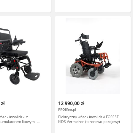
przez asystenta - lekka konstrukcja,
łatwa obsługa, kompatybilny z
większością wózków
 zł
12 990,00 zł
PROlifter.pl
ózek inwalidzki z
Elektryczny wózek inwalidzki FOREST
umulatorem litowym -
KIDS Vermeiren (terenowo-pokojowy)
strukcja, podwójne
, wysokiej jakości