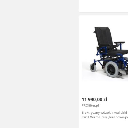
wózka z podpórką transport
moduły sterowania, alumini
konstruk
11 990,00 zł
PROlifter.pl
Elektryczny wózek inwalidzki
FWD Vermeiren (terenowo-p