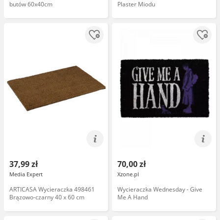
butów 60x40cm
Plaster Miodu
37,99 zł
70,00 zł
Media Expert
Xzone.pl
ARTICASA Wycieraczka 498461
Wycieraczka Wednesday - Give
Brązowo-czarny 40 x 60 cm
Me A Hand