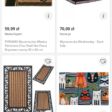
59,99 zł
70,00 zł
Media Expert
Xzone.pl
PYRAMID Wycieraczka Władca
Wycieraczka Wednesday - Dark
Pierścieni (You Shall Not Pass)
Side
Brązowo-czarny 40 x 60 cm