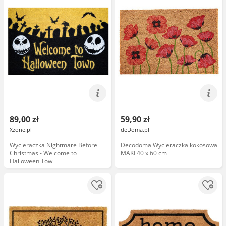
89,00 zł
59,90 zł
Xzone.pl
deDoma.pl
Wycieraczka Nightmare Before
Decodoma Wycieraczka kokosowa
Christmas - Welcome to
MAKI 40 x 60 cm
Halloween Tow