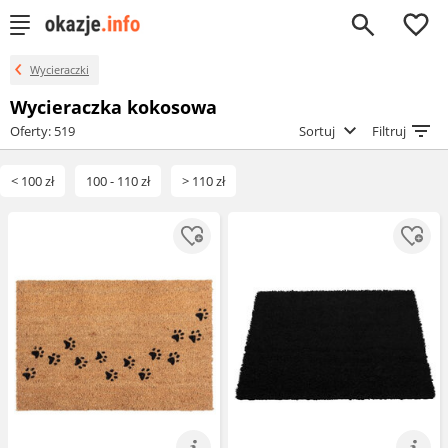
0
Wycieraczki
Wycieraczka kokosowa
Oferty: 519
Sortuj
Filtruj
< 100 zł
100 - 110 zł
> 110 zł