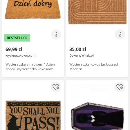
BESTSELLER
69,99 zł
35,00 zł
wycieraczkowo.com
DywanyWitek.pl
Wycieraczka z napisem "Dzień
Wycieraczka Kokos Embossed
dobry" wycieraczka kokosowa
Modern