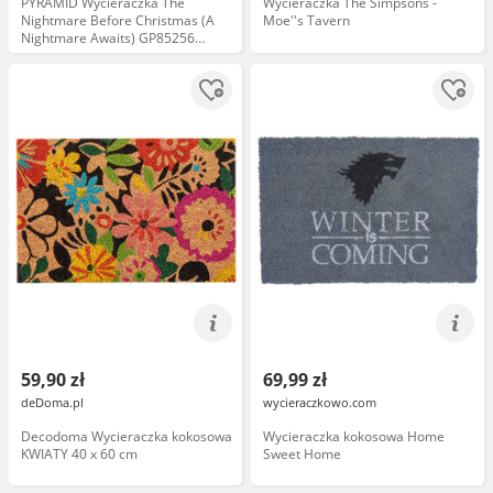
PYRAMID Wycieraczka The
Wycieraczka The Simpsons -
Nightmare Before Christmas (A
Moe''s Tavern
Nightmare Awaits) GP85256
Beżowo-czarny 40 x 60 cm
59,90 zł
69,99 zł
deDoma.pl
wycieraczkowo.com
Decodoma Wycieraczka kokosowa
Wycieraczka kokosowa Home
KWIATY 40 x 60 cm
Sweet Home