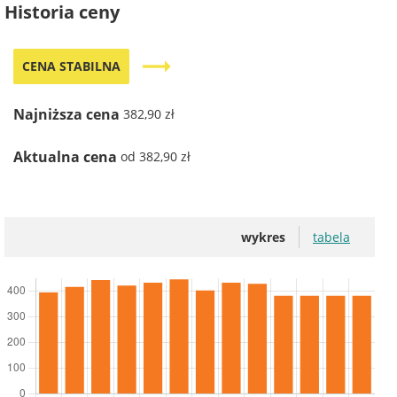
Historia ceny
trending_flat
CENA STABILNA
Najniższa cena
382,90 zł
Aktualna cena
od 382,90 zł
wykres
tabela